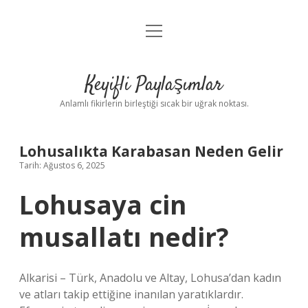
menüyü
Anasayfa
aç
Gizlilik Politikası
Keyifli Paylaşımlar
Yasal Uyarı
Anlamlı fikirlerin birleştiği sıcak bir uğrak noktası.
Hakkımızda
Lohusalıkta Karabasan Neden Gelir
Tarih: Ağustos 6, 2025
Lohusaya cin
musallatı nedir?
Alkarisi – Türk, Anadolu ve Altay, Lohusa’dan kadın
ve atları takip ettiğine inanılan yaratıklardır.