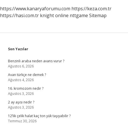
https://www.kanaryaforumu.com
https://keza.com.tr
https://hasi.com.tr
knight online
nttgame
Sitemap
Sidebar
Son Yazılar
Benzinli araba neden avans vurur ?
Ağustos 6, 2026
Avan türkçe ne demek ?
Ağustos 4, 2026
16. kromozom nedir ?
Ağustos 3, 2026
2 ay aşısı nedir ?
Ağustos 3, 2026
12’lik çelik halat kaç ton yük taşıyabilir ?
Temmuz 30, 2026