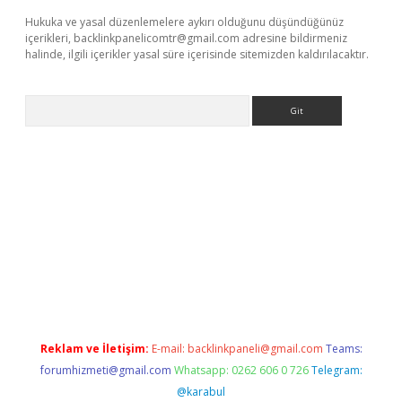
Hukuka ve yasal düzenlemelere aykırı olduğunu düşündüğünüz
içerikleri,
backlinkpanelicomtr@gmail.com
adresine bildirmeniz
halinde, ilgili içerikler yasal süre içerisinde sitemizden kaldırılacaktır.
Arama
etexper.xyz
Reklam ve İletişim:
E-mail:
backlinkpaneli@gmail.com
Teams:
forumhizmeti@gmail.com
Whatsapp: 0262 606 0 726
Telegram:
@karabul