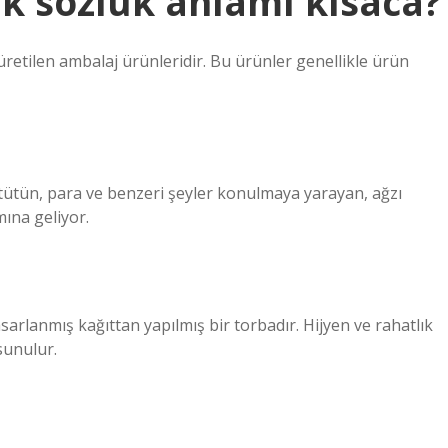
k sözlük anlamı kısaca?
üretilen ambalaj ürünleridir. Bu ürünler genellikle ürün
 tütün, para ve benzeri şeyler konulmaya yarayan, ağzı
ına geliyor.
asarlanmış kağıttan yapılmış bir torbadır. Hijyen ve rahatlık
sunulur.