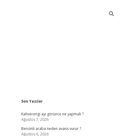
Sidebar
Son Yazılar
https://elexbett.net/
bete
Kahverengi ayı görünce ne yapmalı ?
Ağustos 7, 2026
Benzinli araba neden avans vurur ?
Ağustos 6, 2026