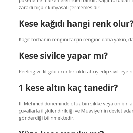
paketleme malzemelerinden biridir. Kağıt torbaları 
zararlı hiçbir kimyasal içermemesidir.
Kese kağıdı hangi renk olur
Kağıt torbanın rengini tarçın rengine daha yakın, da
Kese sivilce yapar mı?
Peeling ve lif gibi ürünler cildi tahriş edip sivilcey
1 kese altın kaç tanedir?
II. Mehmed döneminde otuz bin sikke veya on bin altı
çuvallarla ilişkilendirildiği ve Muaviye’nin devlet ad
gönderdiği bilinmektedir.