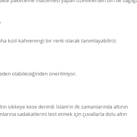
ideal paketleme malzemesi yapan özelliklerden biri de sağlığ
?
ha kızıl-kahverengi bir renk olarak tanımlayabiliriz.
e neden olabileceğinden önerilmiyor.
n sikkeye kese denirdi. İslam’ın ilk zamanlarında altının
amlarına sadakatlerini test etmek için çuvallarla dolu altın