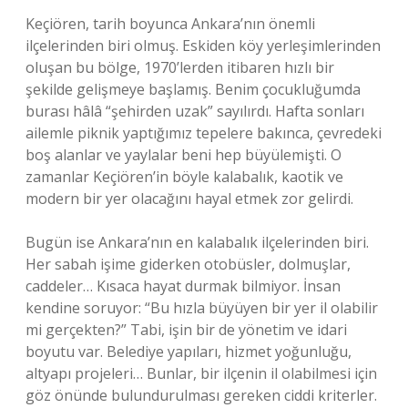
Keçiören, tarih boyunca Ankara’nın önemli
ilçelerinden biri olmuş. Eskiden köy yerleşimlerinden
oluşan bu bölge, 1970’lerden itibaren hızlı bir
şekilde gelişmeye başlamış. Benim çocukluğumda
burası hâlâ “şehirden uzak” sayılırdı. Hafta sonları
ailemle piknik yaptığımız tepelere bakınca, çevredeki
boş alanlar ve yaylalar beni hep büyülemişti. O
zamanlar Keçiören’in böyle kalabalık, kaotik ve
modern bir yer olacağını hayal etmek zor gelirdi.
Bugün ise Ankara’nın en kalabalık ilçelerinden biri.
Her sabah işime giderken otobüsler, dolmuşlar,
caddeler… Kısaca hayat durmak bilmiyor. İnsan
kendine soruyor: “Bu hızla büyüyen bir yer il olabilir
mi gerçekten?” Tabi, işin bir de yönetim ve idari
boyutu var. Belediye yapıları, hizmet yoğunluğu,
altyapı projeleri… Bunlar, bir ilçenin il olabilmesi için
göz önünde bulundurulması gereken ciddi kriterler.