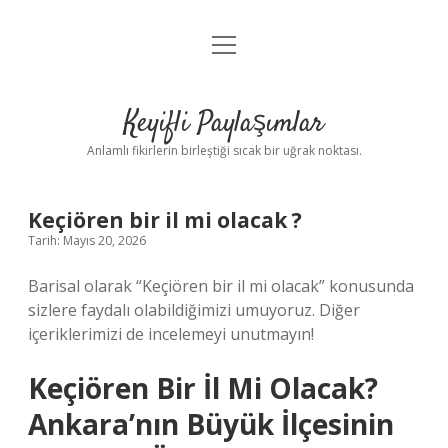
menüyü
Anasayfa
aç
Gizlilik Politikası
Keyifli Paylaşımlar
Yasal Uyarı
Anlamlı fikirlerin birleştiği sıcak bir uğrak noktası.
Hakkımızda
Keçiören bir il mi olacak ?
Tarih: Mayıs 20, 2026
Barisal olarak “Keçiören bir il mi olacak” konusunda
sizlere faydalı olabildiğimizi umuyoruz. Diğer
içeriklerimizi de incelemeyi unutmayın!
Keçiören Bir İl Mi Olacak?
Ankara’nın Büyük İlçesinin