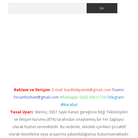
Arama
etexper.xyz
Reklam ve İletişim:
E-mail:
backlinkpaneli@gmail.com
Teams:
forumhizmeti@gmail.com
Whatsapp: 0262 606 0 726
Telegram:
@karabul
Yasal Uyarı:
Sitemiz, 5651 Sayılı Kanun gereğince Bilgi Teknolojileri
ve İletişim Kurumu (BTK) tarafından onaylanmış bir Yer Sağlayıcı
olarak hizmet vermektedir. Bu nedenle, sitedeki içerikleri proaktif
olarak denetleme veya araştırma yükümlülüğümüz bulunmamaktadır.