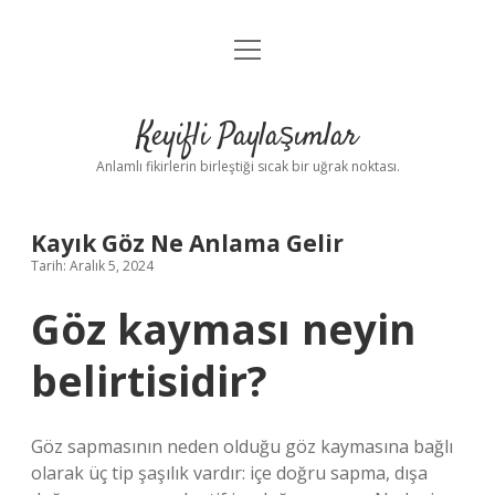
menüyü
Anasayfa
aç
Gizlilik Politikası
Keyifli Paylaşımlar
Yasal Uyarı
Anlamlı fikirlerin birleştiği sıcak bir uğrak noktası.
Hakkımızda
Kayık Göz Ne Anlama Gelir
Tarih: Aralık 5, 2024
Göz kayması neyin
belirtisidir?
Göz sapmasının neden olduğu göz kaymasına bağlı
olarak üç tip şaşılık vardır: içe doğru sapma, dışa