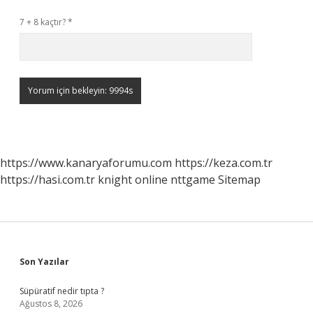
7 + 8 kaçtır?
*
https://www.kanaryaforumu.com
https://keza.com.tr
https://hasi.com.tr
knight online
nttgame
Sitemap
Sidebar
Son Yazılar
Süpüratif nedir tıpta ?
Ağustos 8, 2026