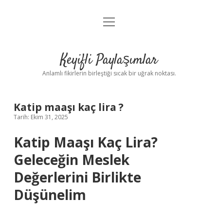
menüyü
Anasayfa
aç
Gizlilik Politikası
Keyifli Paylaşımlar
Yasal Uyarı
Anlamlı fikirlerin birleştiği sıcak bir uğrak noktası.
Hakkımızda
Katip maaşı kaç lira ?
Tarih: Ekim 31, 2025
Katip Maaşı Kaç Lira?
Geleceğin Meslek
Değerlerini Birlikte
Düşünelim