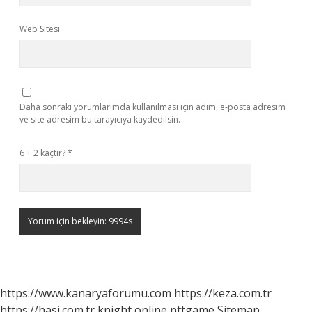
Web Sitesi
Daha sonraki yorumlarımda kullanılması için adım, e-posta adresim
ve site adresim bu tarayıcıya kaydedilsin.
6 + 2 kaçtır?
*
https://www.kanaryaforumu.com
https://keza.com.tr
https://hasi.com.tr
knight online
nttgame
Sitemap