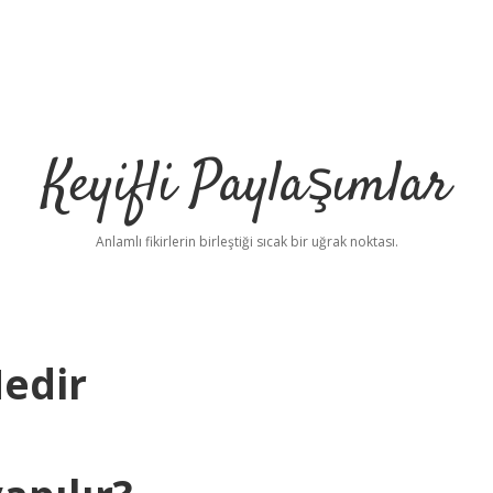
Keyifli Paylaşımlar
Anlamlı fikirlerin birleştiği sıcak bir uğrak noktası.
Nedir