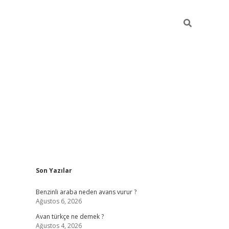
Sidebar
Son Yazılar
https://elexbett.net/
betex
Benzinli araba neden avans vurur ?
Ağustos 6, 2026
Avan türkçe ne demek ?
Ağustos 4, 2026