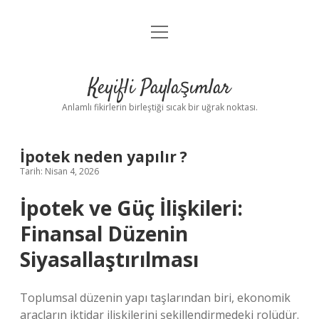
menüyü
Anasayfa
aç
Gizlilik Politikası
Keyifli Paylaşımlar
Yasal Uyarı
Anlamlı fikirlerin birleştiği sıcak bir uğrak noktası.
Hakkımızda
İpotek neden yapılır ?
Tarih: Nisan 4, 2026
İpotek ve Güç İlişkileri:
Finansal Düzenin
Siyasallaştırılması
Toplumsal düzenin yapı taşlarından biri, ekonomik
araçların iktidar ilişkilerini şekillendirmedeki rolüdür.