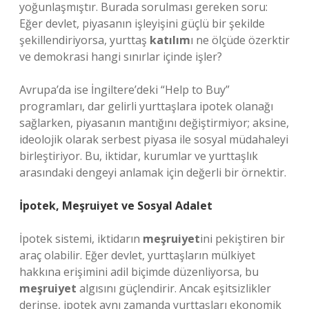
yoğunlaşmıştır. Burada sorulması gereken soru:
Eğer devlet, piyasanın işleyişini güçlü bir şekilde
şekillendiriyorsa, yurttaş
katılım
ı ne ölçüde özerktir
ve demokrasi hangi sınırlar içinde işler?
Avrupa’da ise İngiltere’deki “Help to Buy”
programları, dar gelirli yurttaşlara ipotek olanağı
sağlarken, piyasanın mantığını değiştirmiyor; aksine,
ideolojik olarak serbest piyasa ile sosyal müdahaleyi
birleştiriyor. Bu, iktidar, kurumlar ve yurttaşlık
arasındaki dengeyi anlamak için değerli bir örnektir.
İpotek,
Meşruiyet
ve Sosyal Adalet
İpotek sistemi, iktidarın
meşruiyet
ini pekiştiren bir
araç olabilir. Eğer devlet, yurttaşların mülkiyet
hakkına erişimini adil biçimde düzenliyorsa, bu
meşruiyet
algısını güçlendirir. Ancak eşitsizlikler
derinse, ipotek aynı zamanda yurttaşları ekonomik