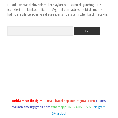
Hukuka ve yasal düzenlemelere aykırı olduğunu düşündüğünüz
içerikleri,
backlinkpanelicomtr@gmail.com
adresine bildirmeniz
halinde, ilgili içerikler yasal süre içerisinde sitemizden kaldırılacaktır.
Arama
betexper.xyz
Reklam ve İletişim:
E-mail:
backlinkpaneli@gmail.com
Teams:
forumhizmeti@gmail.com
Whatsapp: 0262 606 0 726
Telegram:
@karabul