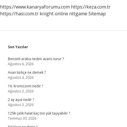
https://www.kanaryaforumu.com
https://keza.com.tr
https://hasi.com.tr
knight online
nttgame
Sitemap
Sidebar
Son Yazılar
Benzinli araba neden avans vurur ?
Ağustos 6, 2026
Avan türkçe ne demek ?
Ağustos 4, 2026
16. kromozom nedir ?
Ağustos 3, 2026
2 ay aşısı nedir ?
Ağustos 3, 2026
12’lik çelik halat kaç ton yük taşıyabilir ?
Temmuz 30, 2026
Sülaleye ne denir ?