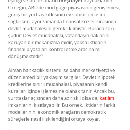
eşitliği ve bu fırsatların
meşruiyet
kaynaklarıdır.
Örneğin, ABD’de mortgage piyasasının genişlemesi,
geniş bir yurttaş kitlesinin ev sahibi olmasını
sağlarken, aynı zamanda finansal krizler sırasında
devlet müdahalesini gerekli kılmıştır. Burada soru
şudur: Devlet müdahalesi, vatandaşın haklarını
koruyan bir mekanizma mıdır, yoksa iktidarın
finansal piyasaları kontrol etme aracına mı
dönüşmektedir?
Alman bankacılık sistemi ise daha merkeziyetçi ve
düzenlemeci bir yaklaşım sergiler. Devletin ipotek
kredilerine sınırlı müdahalesi, piyasanın kendi
kuralları içinde işlemesine olanak tanır. Ancak bu,
yurttaşlar açısından daha az riskli olsa da,
katılım
imkanlarını kısıtlayabilir. Bu örnek, iktidarın farklı
modellerinin, ekonomik araçların demokratik
süreçlerle nasıl ilişkilendiğini ortaya koyar.