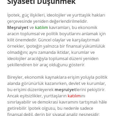
Siyaseti Düşünmek
İpotek, güç ilişkileri, ideolojiler ve yurttaşlık hakları
çerçevesinde yeniden değerlendirilmelidir.
Meşruiyet
ve
katılım
kavramları, bu ekonomik
aracın toplumsal ve politik boyutlarını anlamak için
kilit önemdedir. Güncel olaylar ve karşılaştırmalı
örnekler, ipoteğin yalnızca bir finansal yükümlülük
olmadığını; aynı zamanda iktidar, kurumlar ve
ideolojiler aracılığıyla toplumsal düzeni yeniden
şekillendiren bir araç olduğunu gösterir.
Bireyler, ekonomik kaynaklara erişim yoluyla politik
alanda görünürlük kazanırken, devlet ve kurumlar,
bu erişimi düzenleyerek
meşruiyet
lerini pekiştirir.
Ancak eşitsizlikler, yurttaşların
katılım
ını
sınırlayabilir ve demokrasi kavramını tartışmalı hâle
getirebilir. İpotek olgusu, bu nedenle sadece
finansal değil, derin bir siyasal analiz nesnesidir;