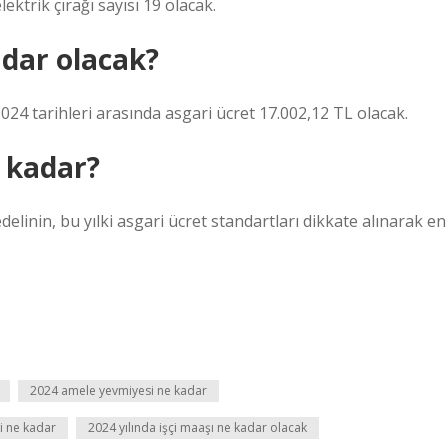
ktrik çırağı sayısı 19 olacak.
adar olacak?
2024 tarihleri ​​arasında asgari ücret 17.002,12 TL olacak.
e kadar?
elinin, bu yılki asgari ücret standartları dikkate alınarak en
2024 amele yevmiyesi ne kadar
si ne kadar
2024 yılında işçi maaşı ne kadar olacak