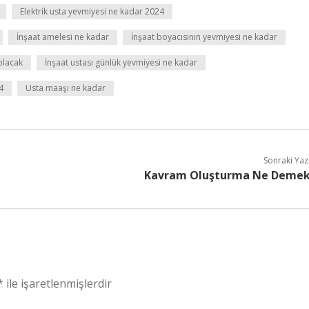
Elektrik usta yevmiyesi ne kadar 2024
İnşaat amelesi ne kadar
İnşaat boyacısının yevmiyesi ne kadar
olacak
İnşaat ustası günlük yevmiyesi ne kadar
4
Usta maaşı ne kadar
Sonraki Yaz
Kavram Oluşturma Ne Deme
*
ile işaretlenmişlerdir