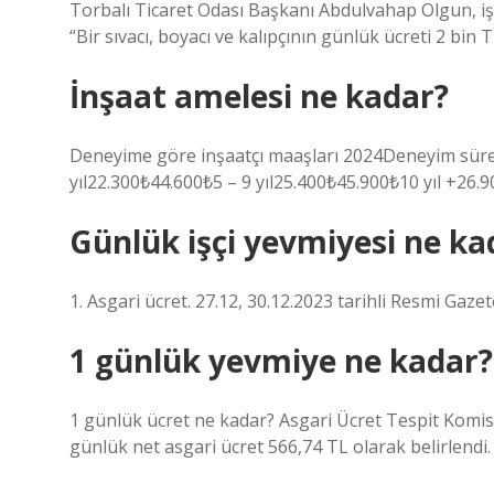
Torbalı Ticaret Odası Başkanı Abdulvahap Olgun, işçil
“Bir sıvacı, boyacı ve kalıpçının günlük ücreti 2 bin T
İnşaat amelesi ne kadar?
Deneyime göre inşaatçı maaşları 2024Deneyim süre
yıl22.300₺44.600₺5 – 9 yıl25.400₺45.900₺10 yıl +26.9
Günlük işçi yevmiyesi ne ka
1. Asgari ücret. 27.12, 30.12.2023 tarihli Resmi Gazet
1 günlük yevmiye ne kadar?
1 günlük ücret ne kadar? Asgari Ücret Tespit Komisy
günlük net asgari ücret 566,74 TL olarak belirlendi.