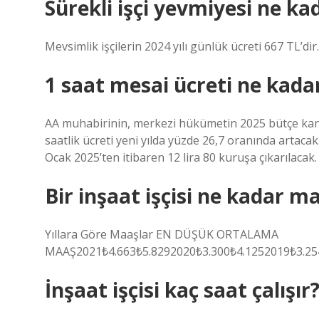
Sürekli işçi yevmiyesi ne ka
Mevsimlik işçilerin 2024 yılı günlük ücreti 667 TL’d
1 saat mesai ücreti ne kada
AA muhabirinin, merkezi hükümetin 2025 bütçe kanun
saatlik ücreti yeni yılda yüzde 26,7 oranında artacak.
Ocak 2025’ten itibaren 12 lira 80 kuruşa çıkarılacak.
Bir inşaat işçisi ne kadar ma
Yıllara Göre Maaşlar EN DÜŞÜK ORTALAMA
MAAŞ2021₺4.663₺5.8292020₺3.300₺4.1252019₺3.25
İnşaat işçisi kaç saat çalışır