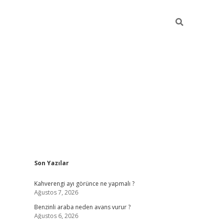
Sidebar
Son Yazılar
https://elexbett.net/
betex
Kahverengi ayı görünce ne yapmalı ?
Ağustos 7, 2026
Benzinli araba neden avans vurur ?
Ağustos 6, 2026