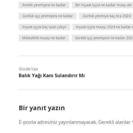
Amele yevmiyesi ne kadar
Bir inşaat işçisi ne kadar maaş alır
Günlük işçi yevmiyesi ne kadar
Günlük yevmiye kaç lira 2024
İnşaat işçisi kaç saat çalışır
İnşaat işçisi maaşı 2024 ne kadar 
Müteahhit maaşı ne kadar
Sürekli işçi yevmiyesi ne kadar 202
Önceki Yazı
Balık Yağı Kanı Sulandırır Mı
Bir yanıt yazın
E-posta adresiniz yayınlanmayacak.
Gerekli alanlar