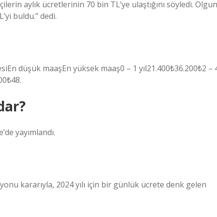
erin aylık ücretlerinin 70 bin TL’ye ulaştığını söyledi. Olgun
L’yi buldu.” dedi.
siEn düşük maaşEn yüksek maaş0 – 1 yıl21.400₺36.200₺2 – 
00₺48.
dar?
e’de yayımlandı.
onu kararıyla, 2024 yılı için bir günlük ücrete denk gelen