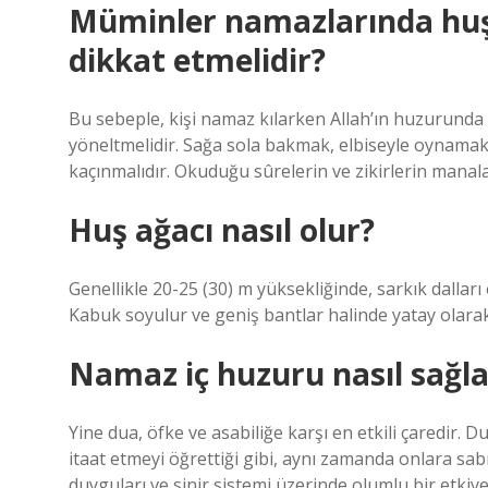
Müminler namazlarında huş
dikkat etmelidir?
Bu sebeple, kişi namaz kılarken Allah’ın huzurunda 
yöneltmelidir. Sağa sola bakmak, elbiseyle oynamak
kaçınmalıdır. Okuduğu sûrelerin ve zikirlerin manal
Huş ağacı nasıl olur?
Genellikle 20-25 (30) m yüksekliğinde, sarkık dalları 
Kabuk soyulur ve geniş bantlar halinde yatay olarak 
Namaz iç huzuru nasıl sağla
Yine dua, öfke ve asabiliğe karşı en etkili çaredir. 
itaat etmeyi öğrettiği gibi, aynı zamanda onlara sabr
duyguları ve sinir sistemi üzerinde olumlu bir etkiye