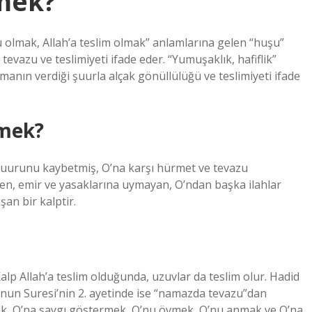
mek?
ü olmak, Allah’a teslim olmak” anlamlarına gelen “huşu”
evazu ve teslimiyeti ifade eder. “Yumuşaklık, hafiflik”
anın verdiği şuurla alçak gönüllülüğü ve teslimiyeti ifade
mek?
uurunu kaybetmiş, O’na karşı hürmet ve tevazu
en, emir ve yasaklarına uymayan, O’ndan başka ilahlar
şan bir kalptir.
alp Allah’a teslim olduğunda, uzuvlar da teslim olur. Hadid
inun Suresi’nin 2. ayetinde ise “namazda tevazu”dan
mak, O’na saygı göstermek, O’nu övmek, O’nu anmak ve O’na