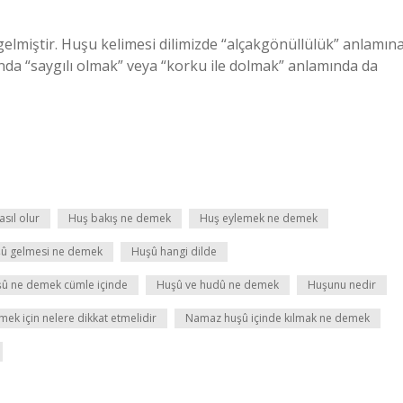
elmiştir. Huşu kelimesi dilimizde “alçakgönüllülük” anlamın
nda “saygılı olmak” veya “korku ile dolmak” anlamında da
sıl olur
Huş bakış ne demek
Huş eylemek ne demek
û gelmesi ne demek
Huşû hangi dilde
û ne demek cümle içinde
Huşû ve hudû ne demek
Huşunu nedir
k için nelere dikkat etmelidir
Namaz huşû içinde kılmak ne demek