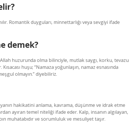
lir?
lır. Romantik duyguları, minnettarlığı veya sevgiyi ifade
ne demek?
Allah huzurunda olma bilinciyle, mutlak saygı, korku, tevazu
tır. Kısacası huşu; “Namaza yoğunlaşın, namaz esnasında
şgul olmayın.” diyebiliriz.
eşyanın hakikatini anlama, kavrama, düşünme ve idrak etme
rdan ayıran temel niteliği ifade eder. Kalp, insanın algılayan,
bın muhatabıdır ve sorumluluk ve mesuliyet taşır.