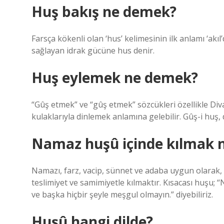
Huş bakış ne demek?
Farsça kökenli olan ‘hus’ kelimesinin ilk anlamı ‘akıl
sağlayan idrak gücüne hus denir.
Huş eylemek ne demek?
“Gûş etmek” ve “gûş etmek” sözcükleri özellikle Diva
kulaklarıyla dinlemek anlamına gelebilir. Gûş-i huş, 
Namaz huşû içinde kılmak 
Namazı, farz, vacip, sünnet ve adaba uygun olarak, 
teslimiyet ve samimiyetle kılmaktır. Kısacası huşu
ve başka hiçbir şeyle meşgul olmayın.” diyebiliriz.
Huşû hangi dilde?