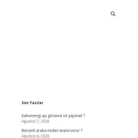
Sidebar
Son Yazılar
https://elexbett.net/
betex
Kahverengi ayı görünce ne yapmalı ?
Ağustos 7, 2026
Benzinli araba neden avans vurur ?
Ağustos 6, 2026