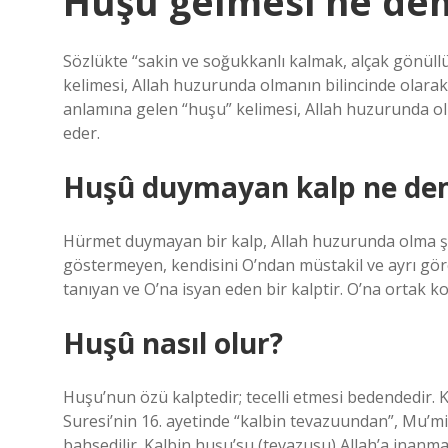
Huşû gelmesi ne de
Sözlükte “sakin ve soğukkanlı kalmak, alçak gönüll
kelimesi, Allah huzurunda olmanın bilincinde olarak t
anlamına gelen “huşu” kelimesi, Allah huzurunda olm
eder.
Huşû duymayan kalp ne de
Hürmet duymayan bir kalp, Allah huzurunda olma ş
göstermeyen, kendisini O’ndan müstakil ve ayrı gör
tanıyan ve O’na isyan eden bir kalptir. O’na ortak ko
Huşû nasıl olur?
Huşu’nun özü kalptedir; tecelli etmesi bedendedir. K
Suresi’nin 16. ayetinde “kalbin tevazuundan”, Mu’m
bahsedilir. Kalbin huşu’su (tevazusu) Allah’a inan