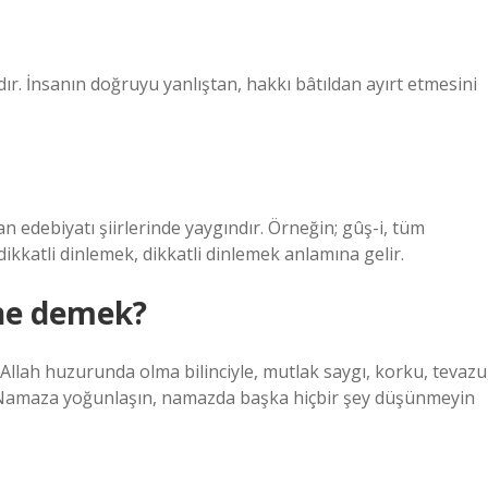
’dır. İnsanın doğruyu yanlıştan, hakkı bâtıldan ayırt etmesini
n edebiyatı şiirlerinde yaygındır. Örneğin; gûş-i, tüm
dikkatli dinlemek, dikkatli dinlemek anlamına gelir.
ne demek?
Allah huzurunda olma bilinciyle, mutlak saygı, korku, tevazu
; “Namaza yoğunlaşın, namazda başka hiçbir şey düşünmeyin