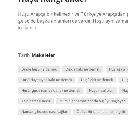
Huşu Arapça bir kelimedir ve Türkçe’ye Arapçadan g
gelse de başka anlamları da vardır. Huşu aynı zama
kullanılır.
Tarih:
Makaleler
Dinde huşû ne demek
Dinde kalp ne demek
Huş ağacı na
Huşû duymayan kalp ne demek
Huşû ehli ne demek
Huş
Huşû içinde namaz kılmak ne demek
Huşû nasıl olur
Huş
Kalp namazı nedir
Müminler namazlarında huşûyu sağlayabilme
Namaz iç huzuru nasıl sağlar
Öpücüklü kalp ne anlama gelir