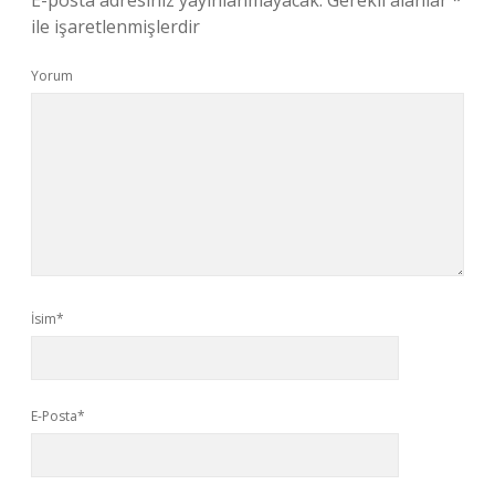
E-posta adresiniz yayınlanmayacak.
Gerekli alanlar
*
ile işaretlenmişlerdir
Yorum
İsim*
E-Posta*