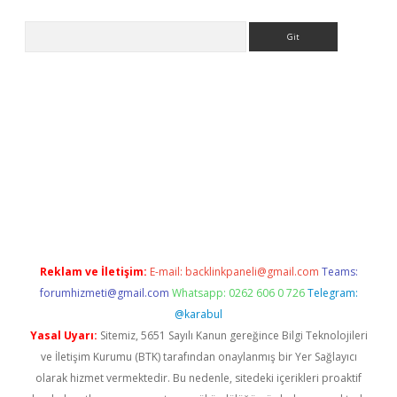
Arama
t/
betexper.xyz
Reklam ve İletişim:
E-mail:
backlinkpaneli@gmail.com
Teams:
forumhizmeti@gmail.com
Whatsapp: 0262 606 0 726
Telegram:
@karabul
Yasal Uyarı:
Sitemiz, 5651 Sayılı Kanun gereğince Bilgi Teknolojileri
ve İletişim Kurumu (BTK) tarafından onaylanmış bir Yer Sağlayıcı
olarak hizmet vermektedir. Bu nedenle, sitedeki içerikleri proaktif