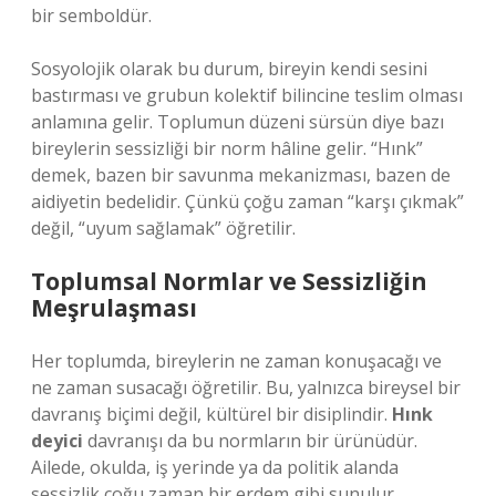
bir semboldür.
Sosyolojik olarak bu durum, bireyin kendi sesini
bastırması ve grubun kolektif bilincine teslim olması
anlamına gelir. Toplumun düzeni sürsün diye bazı
bireylerin sessizliği bir norm hâline gelir. “Hınk”
demek, bazen bir savunma mekanizması, bazen de
aidiyetin bedelidir. Çünkü çoğu zaman “karşı çıkmak”
değil, “uyum sağlamak” öğretilir.
Toplumsal Normlar ve Sessizliğin
Meşrulaşması
Her toplumda, bireylerin ne zaman konuşacağı ve
ne zaman susacağı öğretilir. Bu, yalnızca bireysel bir
davranış biçimi değil, kültürel bir disiplindir.
Hınk
deyici
davranışı da bu normların bir ürünüdür.
Ailede, okulda, iş yerinde ya da politik alanda
sessizlik çoğu zaman bir erdem gibi sunulur.