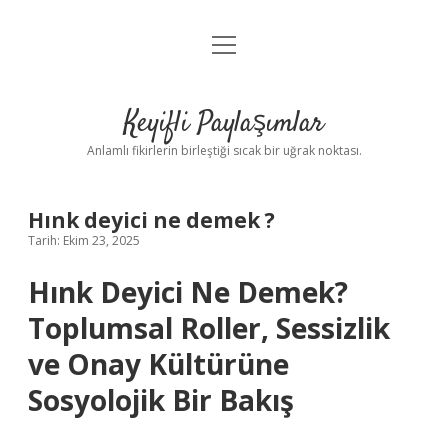
menüyü
Anasayfa
aç
Gizlilik Politikası
Keyifli Paylaşımlar
Yasal Uyarı
Anlamlı fikirlerin birleştiği sıcak bir uğrak noktası.
Hakkımızda
Hınk deyici ne demek ?
Tarih: Ekim 23, 2025
Hınk Deyici Ne Demek?
Toplumsal Roller, Sessizlik
ve Onay Kültürüne
Sosyolojik Bir Bakış