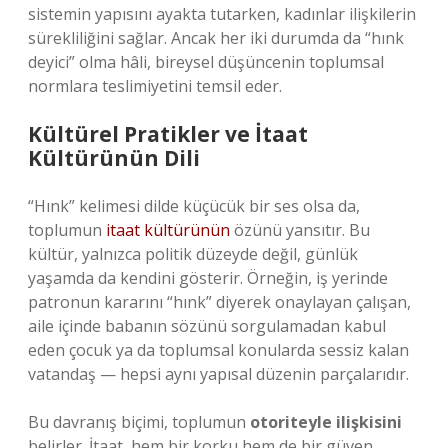
sistemin yapısını ayakta tutarken, kadınlar ilişkilerin
sürekliliğini sağlar. Ancak her iki durumda da “hınk
deyici” olma hâli, bireysel düşüncenin toplumsal
normlara teslimiyetini temsil eder.
Kültürel Pratikler ve İtaat
Kültürünün Dili
“Hınk” kelimesi dilde küçücük bir ses olsa da,
toplumun
itaat kültürünün
özünü yansıtır. Bu
kültür, yalnızca politik düzeyde değil, günlük
yaşamda da kendini gösterir. Örneğin, iş yerinde
patronun kararını “hınk” diyerek onaylayan çalışan,
aile içinde babanın sözünü sorgulamadan kabul
eden çocuk ya da toplumsal konularda sessiz kalan
vatandaş — hepsi aynı yapısal düzenin parçalarıdır.
Bu davranış biçimi, toplumun
otoriteyle ilişkisini
belirler. İtaat, hem bir korku hem de bir güven