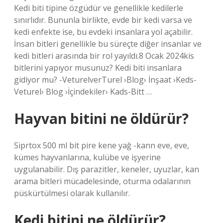
Kedi biti tipine özgüdür ve genellikle kedilerle
sınırlıdır. Bununla birlikte, evde bir kedi varsa ve
kedi enfekte ise, bu evdeki insanlara yol açabilir.
İnsan bitleri genellikle bu süreçte diğer insanlar ve
kedi bitleri arasında bir rol yayıldı.8 Ocak 2024kis
bitlerini yapıyor musunuz? Kedi biti insanlara
gidiyor mu? -VeturelverTurel ›Blog› İnşaat ›Keds-
Veturel› Blog ›İçindekiler› Kads-Bitt …
Hayvan bitini ne öldürür?
Siprtox 500 ml bit pire kene yağ -kann eve, eve,
kümes hayvanlarına, kulübe ve işyerine
uygulanabilir. Dış parazitler, keneler, uyuzlar, kan
arama bitleri mücadelesinde, oturma odalarının
püskürtülmesi olarak kullanılır.
Kedi bitini ne öldürür?