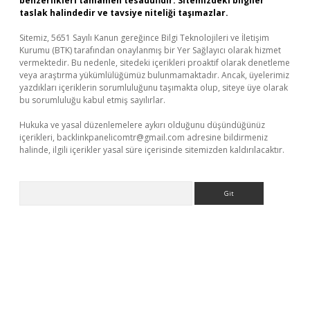
benzerlikleri tamamen tesadüfidir. Sitemizdeki bilgiler
taslak halindedir ve tavsiye niteliği taşımazlar.
Sitemiz, 5651 Sayılı Kanun gereğince Bilgi Teknolojileri ve İletişim
Kurumu (BTK) tarafından onaylanmış bir Yer Sağlayıcı olarak hizmet
vermektedir. Bu nedenle, sitedeki içerikleri proaktif olarak denetleme
veya araştırma yükümlülüğümüz bulunmamaktadır. Ancak, üyelerimiz
yazdıkları içeriklerin sorumluluğunu taşımakta olup, siteye üye olarak
bu sorumluluğu kabul etmiş sayılırlar.
Hukuka ve yasal düzenlemelere aykırı olduğunu düşündüğünüz
içerikleri,
backlinkpanelicomtr@gmail.com
adresine bildirmeniz
halinde, ilgili içerikler yasal süre içerisinde sitemizden kaldırılacaktır.
Arama
et/
betexper.xyz