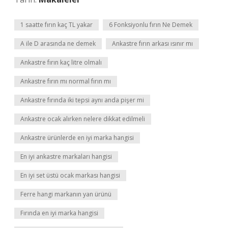
1 saatte fırın kaç TL yakar
6 Fonksiyonlu fırın Ne Demek
A ile D arasında ne demek
Ankastre fırın arkası ısınır mı
Ankastre fırın kaç litre olmalı
Ankastre fırın mı normal fırın mı
Ankastre fırında iki tepsi aynı anda pişer mi
Ankastre ocak alırken nelere dikkat edilmeli
Ankastre ürünlerde en iyi marka hangisi
En iyi ankastre markaları hangisi
En iyi set üstü ocak markası hangisi
Ferre hangi markanın yan ürünü
Fırında en iyi marka hangisi