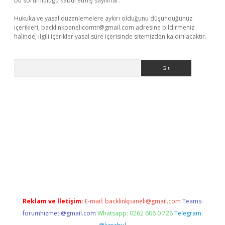
bu sorumluluğu kabul etmiş sayılırlar.
Hukuka ve yasal düzenlemelere aykırı olduğunu düşündüğünüz
içerikleri,
backlinkpanelicomtr@gmail.com
adresine bildirmeniz
halinde, ilgili içerikler yasal süre içerisinde sitemizden kaldırılacaktır.
Arama
etexper.xyz
Reklam ve İletişim:
E-mail:
backlinkpaneli@gmail.com
Teams:
forumhizmeti@gmail.com
Whatsapp: 0262 606 0 726
Telegram: