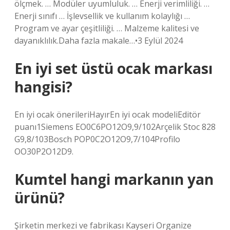
ölçmek. … Modüler uyumluluk. … Enerji verimliliği. …
Enerji sınıfı … İşlevsellik ve kullanım kolaylığı …
Program ve ayar çeşitliliği. … Malzeme kalitesi ve
dayanıklılık.Daha fazla makale…•3 Eylül 2024
En iyi set üstü ocak markası
hangisi?
En iyi ocak önerileriHayırEn iyi ocak modeliEditör
puanı1Siemens EO0C6PO12O9,9/102Arçelik Stoc 828
G9,8/103Bosch POP0C2O12O9,7/104Profilo
OO30P2O12D9.
Kumtel hangi markanın yan
ürünü?
Şirketin merkezi ve fabrikası Kayseri Organize