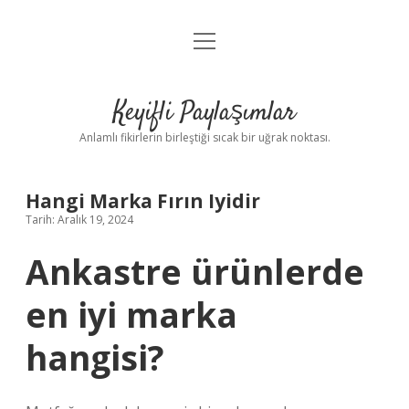
menüyü
Anasayfa
aç
Gizlilik Politikası
Keyifli Paylaşımlar
Yasal Uyarı
Anlamlı fikirlerin birleştiği sıcak bir uğrak noktası.
Hakkımızda
Hangi Marka Fırın Iyidir
Tarih: Aralık 19, 2024
Ankastre ürünlerde
en iyi marka
hangisi?