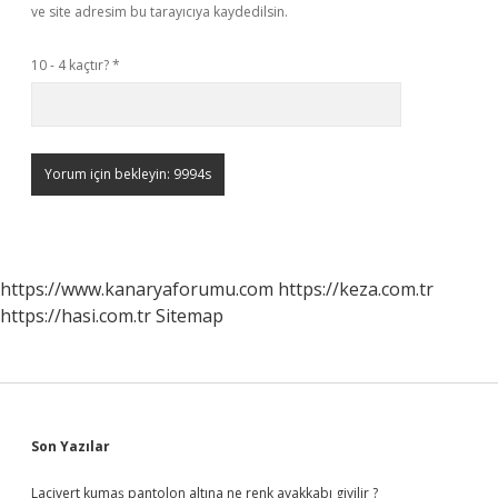
ve site adresim bu tarayıcıya kaydedilsin.
10 - 4 kaçtır?
*
https://www.kanaryaforumu.com
https://keza.com.tr
https://hasi.com.tr
Sitemap
Sidebar
Son Yazılar
Lacivert kumaş pantolon altına ne renk ayakkabı giyilir ?