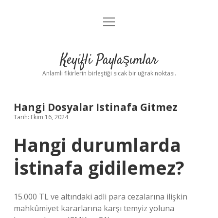
menüyü
Anasayfa
aç
Gizlilik Politikası
Keyifli Paylaşımlar
Yasal Uyarı
Anlamlı fikirlerin birleştiği sıcak bir uğrak noktası.
Hakkımızda
Hangi Dosyalar Istinafa Gitmez
Tarih: Ekim 16, 2024
Hangi durumlarda
İstinafa gidilemez?
15.000 TL ve altındaki adli para cezalarına ilişkin
mahkûmiyet kararlarına karşı temyiz yoluna