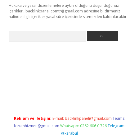
Hukuka ve yasal düzenlemelere aykırı olduğunu düşündüğünüz
içerikleri,
backlinkpanelicomtr@gmail.com
adresine bildirmeniz
halinde, ilgili içerikler yasal süre içerisinde sitemizden kaldırılacaktır.
Arama
etexper.xyz
Reklam ve İletişim:
E-mail:
backlinkpaneli@gmail.com
Teams:
forumhizmeti@gmail.com
Whatsapp: 0262 606 0 726
Telegram:
@karabul