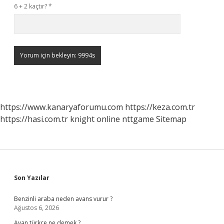
6 + 2 kaçtır?
*
https://www.kanaryaforumu.com
https://keza.com.tr
https://hasi.com.tr
knight online
nttgame
Sitemap
Sidebar
Son Yazılar
Benzinli araba neden avans vurur ?
Ağustos 6, 2026
Avan türkçe ne demek ?