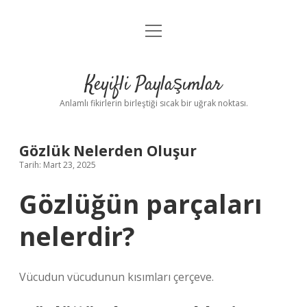
menüyü
Anasayfa
aç
Gizlilik Politikası
Keyifli Paylaşımlar
Yasal Uyarı
Anlamlı fikirlerin birleştiği sıcak bir uğrak noktası.
Hakkımızda
Gözlük Nelerden Oluşur
Tarih: Mart 23, 2025
Gözlüğün parçaları
nelerdir?
Vücudun vücudunun kısımları çerçeve.