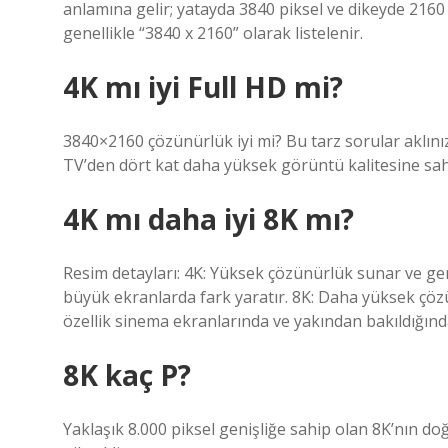
anlamına gelir; yatayda 3840 piksel ve dikeyde 2160 
genellikle “3840 x 2160” olarak listelenir.
4K mı iyi Full HD mi?
3840×2160 çözünürlük iyi mi? Bu tarz sorular aklınız
TV’den dört kat daha yüksek görüntü kalitesine sahi
4K mı daha iyi 8K mı?
Resim detayları: 4K: Yüksek çözünürlük sunar ve gene
büyük ekranlarda fark yaratır. 8K: Daha yüksek çöz
özellik sinema ekranlarında ve yakından bakıldığında 
8K kaç P?
Yaklaşık 8.000 piksel genişliğe sahip olan 8K’nın d