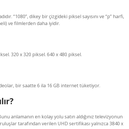
ır. “1080”, dikey bir çizgideki piksel sayısını ve “p” harfi,
i) ve filmlerden daha iyidir.
el. 320 x 320 piksel. 640 x 480 piksel.
olar, bir saatte 6 ila 16 GB internet tüketiyor.
lır?
unu anlamanın en kolay yolu satın aldığınız televizyonun
uşlar tarafından verilen UHD sertifikası yalnızca 3840 x