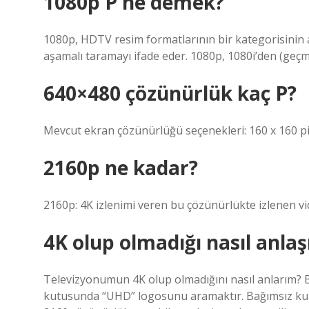
1080p P ne demek?
1080p, HDTV resim formatlarının bir kategorisinin adıd
aşamalı taramayı ifade eder. 1080p, 1080i’den (geçmel
640×480 çözünürlük kaç P?
Mevcut ekran çözünürlüğü seçenekleri: 160 x 160 piks
2160p ne kadar?
2160p: 4K izlenimi veren bu çözünürlükte izlenen vide
4K olup olmadığı nasıl anlaşı
Televizyonumun 4K olup olmadığını nasıl anlarım? B
kutusunda “UHD” logosunu aramaktır. Bağımsız kurul