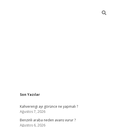
Sidebar
Son Yazılar
https://elexbett.net/
bete
Kahverengi ayı görünce ne yapmalı ?
Ağustos 7, 2026
Benzinli araba neden avans vurur ?
Ağustos 6, 2026