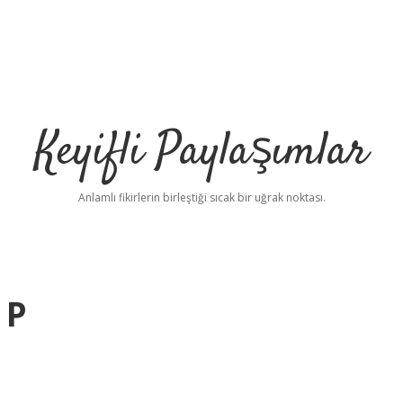
Keyifli Paylaşımlar
Anlamlı fikirlerin birleştiği sıcak bir uğrak noktası.
 P