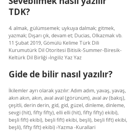
Sevebilmek nasıl yazılır
TDK?
4. almak, gülümsemek; uykuya dalmak; gitmek,
yazmak; Dışarı çık, devam et; Ducias, Olkazmak vb.
11 Şubat 2019, Gömülü Kelime Türk Dili
Kurumutürk Dil Otoritesi Bitisik-Summer-Biresik-
Keltürk Dil Birliği ›İngiliz Yaz Yaz
Gide de bilir nasıl yazılır?
İkilemler ayrı olarak yazılır: Adım adım, yavaş, yavaş,
akın akın, akın, aval aval (görünüm), aval av (bakış),
çeşitli, derin derin, gid, gid, güzel, dinleme, dinleme,
sevgi (hit), fifty fifty), elli elli (hit), fifty fifty) ekibi),
beşli fift) ekibi), beşli fift) ekibi, beşli), beşli fift) ekibi,
beşli), fifty fift) ekibi) ›Yazma -Kurallari