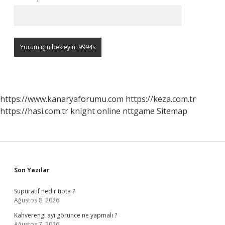
https://www.kanaryaforumu.com
https://keza.com.tr
https://hasi.com.tr
knight online
nttgame
Sitemap
Sidebar
Son Yazılar
Süpüratif nedir tıpta ?
Ağustos 8, 2026
Kahverengi ayı görünce ne yapmalı ?
Ağustos 7, 2026