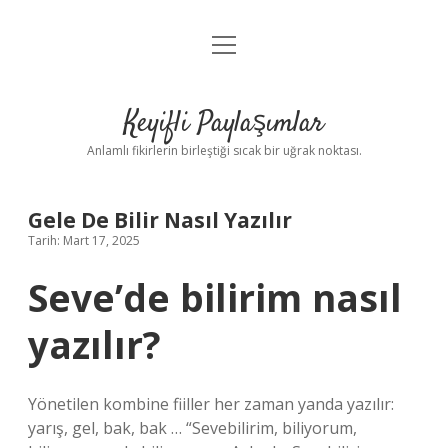
menüyü
Anasayfa
aç
Gizlilik Politikası
Keyifli Paylaşımlar
Yasal Uyarı
Anlamlı fikirlerin birleştiği sıcak bir uğrak noktası.
Hakkımızda
Gele De Bilir Nasıl Yazılır
Tarih: Mart 17, 2025
Seve’de bilirim nasıl
yazılır?
Yönetilen kombine fiiller her zaman yanda yazılır:
yarış, gel, bak, bak … “Sevebilirim, biliyorum,