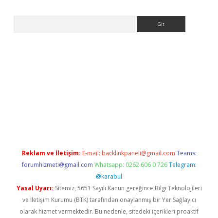
Arama
betexper.xyz
Reklam ve İletişim:
E-mail:
backlinkpaneli@gmail.com
Teams:
forumhizmeti@gmail.com
Whatsapp: 0262 606 0 726
Telegram:
@karabul
Yasal Uyarı:
Sitemiz, 5651 Sayılı Kanun gereğince Bilgi Teknolojileri
ve İletişim Kurumu (BTK) tarafından onaylanmış bir Yer Sağlayıcı
olarak hizmet vermektedir. Bu nedenle, sitedeki içerikleri proaktif