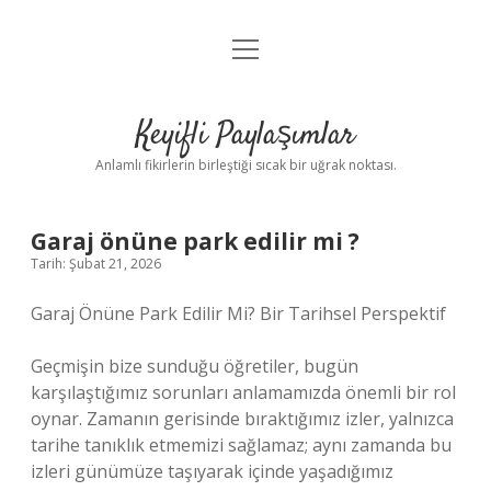
menüyü
Anasayfa
aç
Gizlilik Politikası
Keyifli Paylaşımlar
Yasal Uyarı
Anlamlı fikirlerin birleştiği sıcak bir uğrak noktası.
Hakkımızda
Garaj önüne park edilir mi ?
Tarih: Şubat 21, 2026
Garaj Önüne Park Edilir Mi? Bir Tarihsel Perspektif
Geçmişin bize sunduğu öğretiler, bugün
karşılaştığımız sorunları anlamamızda önemli bir rol
oynar. Zamanın gerisinde bıraktığımız izler, yalnızca
tarihe tanıklık etmemizi sağlamaz; aynı zamanda bu
izleri günümüze taşıyarak içinde yaşadığımız