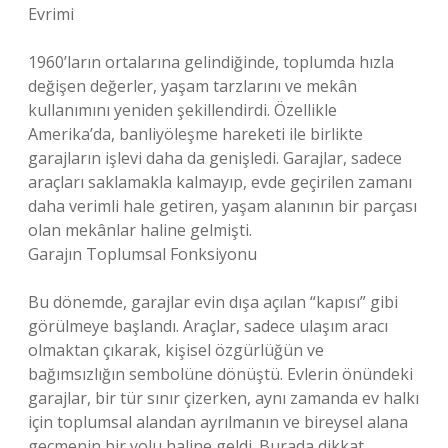
Evrimi
1960’ların ortalarına gelindiğinde, toplumda hızla
değişen değerler, yaşam tarzlarını ve mekân
kullanımını yeniden şekillendirdi. Özellikle
Amerika’da, banliyöleşme hareketi ile birlikte
garajların işlevi daha da genişledi. Garajlar, sadece
araçları saklamakla kalmayıp, evde geçirilen zamanı
daha verimli hale getiren, yaşam alanının bir parçası
olan mekânlar haline gelmişti.
Garajın Toplumsal Fonksiyonu
Bu dönemde, garajlar evin dışa açılan “kapısı” gibi
görülmeye başlandı. Araçlar, sadece ulaşım aracı
olmaktan çıkarak, kişisel özgürlüğün ve
bağımsızlığın sembolüne dönüştü. Evlerin önündeki
garajlar, bir tür sınır çizerken, aynı zamanda ev halkı
için toplumsal alandan ayrılmanın ve bireysel alana
geçmenin bir yolu haline geldi. Burada dikkat