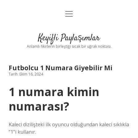
menüyü
Anasayfa
aç
Gizlilik Politikası
Keyifli Paylaşımlar
Yasal Uyarı
Anlamlı fikirlerin birleştiği sıcak bir uğrak noktası.
Hakkımızda
Futbolcu 1 Numara Giyebilir Mi
Tarih: Ekim 16, 2024
1 numara kimin
numarası?
Kaleci dizilişteki ilk oyuncu olduğundan kaleci sıklıkla
“1”i kullanır.