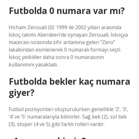
Futbolda 0 numara var mı?
Hicham Zerouali (0): 1999 ile 2002 yılları arasında
İskoç takımı Aberdeen’de oynayan Zerouali, İskoçya
macerası sırasında sıfır anlamına gelen “Zero”
lakabından esinlenerek 0 numaralı formayı seçti.
İskoç yetkililer daha sonra 0 numarasının
kullanımını yasakladı.
Futbolda bekler kaç numara
giyer?
Futbol pozisyonları oluşturulurken genellikle ‘2’, ‘3’,
‘4’ ve ‘5’ numaralarıyla bilinirler. Sağ bek (2), sol bek
(3), stoper (4 ve 5) gibi farklı rolleri vardır.