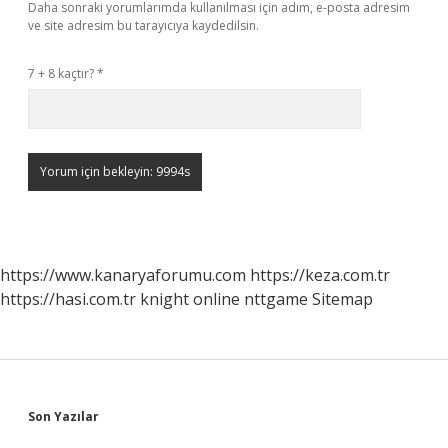
Daha sonraki yorumlarımda kullanılması için adım, e-posta adresim
ve site adresim bu tarayıcıya kaydedilsin.
7 + 8 kaçtır?
*
https://www.kanaryaforumu.com
https://keza.com.tr
https://hasi.com.tr
knight online
nttgame
Sitemap
Sidebar
Son Yazılar