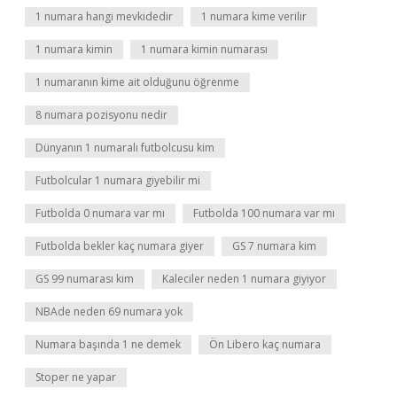
1 numara hangi mevkidedir
1 numara kime verilir
1 numara kimin
1 numara kimin numarası
1 numaranın kime ait olduğunu öğrenme
8 numara pozisyonu nedir
Dünyanın 1 numaralı futbolcusu kim
Futbolcular 1 numara giyebilir mi
Futbolda 0 numara var mı
Futbolda 100 numara var mı
Futbolda bekler kaç numara giyer
GS 7 numara kim
GS 99 numarası kim
Kaleciler neden 1 numara giyiyor
NBAde neden 69 numara yok
Numara başında 1 ne demek
Ön Libero kaç numara
Stoper ne yapar