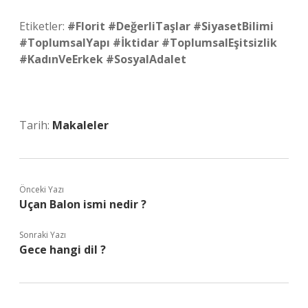
Etiketler:
#Florit #DeğerliTaşlar #SiyasetBilimi
#ToplumsalYapı #İktidar #ToplumsalEşitsizlik
#KadınVeErkek #SosyalAdalet
Tarih:
Makaleler
Önceki Yazı
Uçan Balon ismi nedir ?
Sonraki Yazı
Gece hangi dil ?