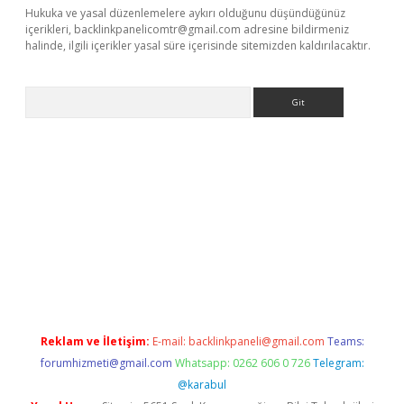
Hukuka ve yasal düzenlemelere aykırı olduğunu düşündüğünüz
içerikleri,
backlinkpanelicomtr@gmail.com
adresine bildirmeniz
halinde, ilgili içerikler yasal süre içerisinde sitemizden kaldırılacaktır.
Arama
net/
betexper.xyz
Reklam ve İletişim:
E-mail:
backlinkpaneli@gmail.com
Teams:
forumhizmeti@gmail.com
Whatsapp: 0262 606 0 726
Telegram:
@karabul