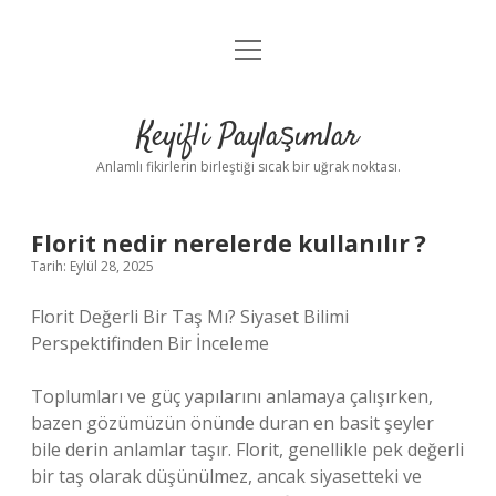
menüyü
Anasayfa
aç
Gizlilik Politikası
Keyifli Paylaşımlar
Yasal Uyarı
Anlamlı fikirlerin birleştiği sıcak bir uğrak noktası.
Hakkımızda
Florit nedir nerelerde kullanılır ?
Tarih: Eylül 28, 2025
Florit Değerli Bir Taş Mı? Siyaset Bilimi
Perspektifinden Bir İnceleme
Toplumları ve güç yapılarını anlamaya çalışırken,
bazen gözümüzün önünde duran en basit şeyler
bile derin anlamlar taşır. Florit, genellikle pek değerli
bir taş olarak düşünülmez, ancak siyasetteki ve