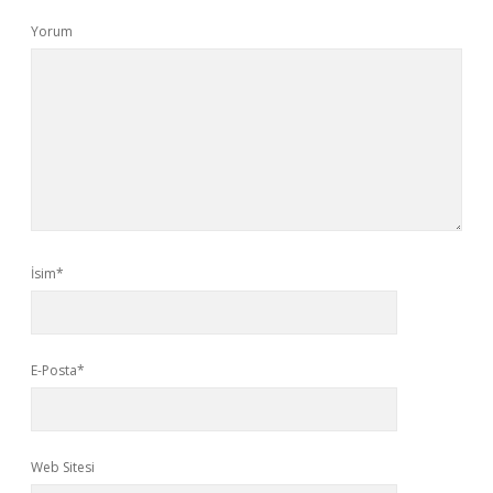
Yorum
İsim*
E-Posta*
Web Sitesi