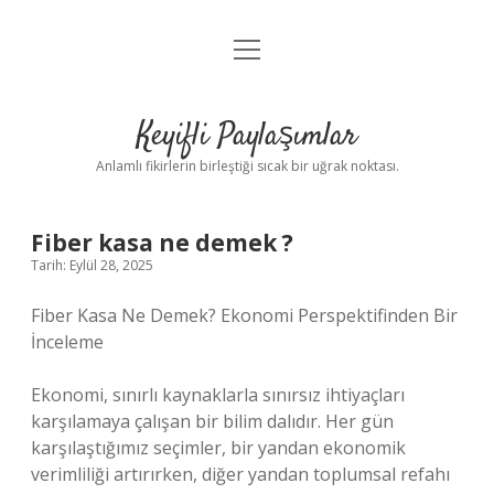
menüyü
Anasayfa
aç
Gizlilik Politikası
Keyifli Paylaşımlar
Yasal Uyarı
Anlamlı fikirlerin birleştiği sıcak bir uğrak noktası.
Hakkımızda
Fiber kasa ne demek ?
Tarih: Eylül 28, 2025
Fiber Kasa Ne Demek? Ekonomi Perspektifinden Bir
İnceleme
Ekonomi, sınırlı kaynaklarla sınırsız ihtiyaçları
karşılamaya çalışan bir bilim dalıdır. Her gün
karşılaştığımız seçimler, bir yandan ekonomik
verimliliği artırırken, diğer yandan toplumsal refahı