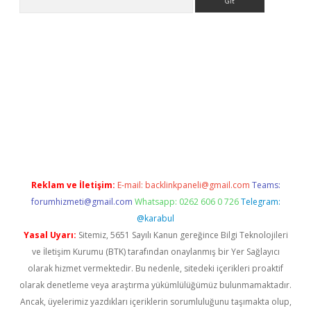
t/
betexper.xyz
Reklam ve İletişim:
E-mail:
backlinkpaneli@gmail.com
Teams:
forumhizmeti@gmail.com
Whatsapp: 0262 606 0 726
Telegram:
@karabul
Yasal Uyarı:
Sitemiz, 5651 Sayılı Kanun gereğince Bilgi Teknolojileri
ve İletişim Kurumu (BTK) tarafından onaylanmış bir Yer Sağlayıcı
olarak hizmet vermektedir. Bu nedenle, sitedeki içerikleri proaktif
olarak denetleme veya araştırma yükümlülüğümüz bulunmamaktadır.
Ancak, üyelerimiz yazdıkları içeriklerin sorumluluğunu taşımakta olup,