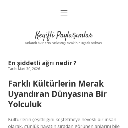
menüyü
Anasayfa
aç
Gizlilik Politikası
Keyifli Paylaşımlar
Yasal Uyarı
Anlamlı fikirlerin birleştiği sıcak bir uğrak noktası.
Hakkımızda
En şiddetli ağrı nedir ?
Tarih: Mart 30, 2026
Farklı Kültürlerin Merak
Uyandıran Dünyasına Bir
Yolculuk
Kültürlerin çeşitliliğini keşfetmeye hevesli bir insan
olarak, günlük hayatın sıradan görünen anlarını bile