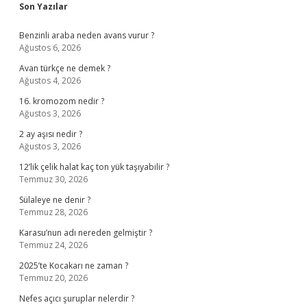
Sidebar
Son Yazılar
Benzinli araba neden avans vurur ?
Ağustos 6, 2026
Avan türkçe ne demek ?
Ağustos 4, 2026
16. kromozom nedir ?
Ağustos 3, 2026
2 ay aşısı nedir ?
Ağustos 3, 2026
12’lik çelik halat kaç ton yük taşıyabilir ?
Temmuz 30, 2026
Sülaleye ne denir ?
Temmuz 28, 2026
Karasu’nun adı nereden gelmiştir ?
Temmuz 24, 2026
2025’te Kocakarı ne zaman ?
Temmuz 20, 2026
Nefes açıcı şuruplar nelerdir ?