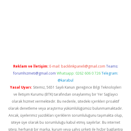
betexper.xyz
Reklam ve İletişim:
E-mail:
backlinkpaneli@gmail.com
Teams:
forumhizmeti@gmail.com
Whatsapp: 0262 606 0 726
Telegram:
@karabul
Yasal Uyarı:
Sitemiz, 5651 Sayılı Kanun gereğince Bilgi Teknolojileri
ve İletişim Kurumu (BTK) tarafından onaylanmış bir Yer Sağlayıcı
olarak hizmet vermektedir. Bu nedenle, sitedeki içerikleri proaktif
olarak denetleme veya araştırma yükümlülüğümüz bulunmamaktadır.
Ancak, üyelerimiz yazdıkları içeriklerin sorumluluğunu taşımakta olup,
siteye üye olarak bu sorumluluğu kabul etmiş sayılırlar. Bu internet
sitesi, herhangi bir marka, kurum veya şahıs şirketi ile hiçbir bağlantısı