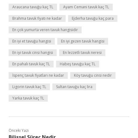
Araucana tavuğu kaç TL
Ayam Cemani tavuk kaç TL
Brahma tavuk fiyatı ne kadar
Ejderha tavuğu kaç para
En çok yumurta veren tavuk hangisidir
En iyi et tavuğu hangisi
En iyi gezen tavuk hangisi
En iyi tavuk cinsi hangisi
En lezzetli tavuk neresi
En pahalı tavuk kaç TL
Habeş tavuğu kaç TL
İspenç tavuk fiyatları ne kadar
Köy tavuğu cinsi nedir
Ligorin tavuk kaç TL
Sultan tavuğu kaç lira
Yarka tavuk kaç TL
Önceki Yazı
Bilişsel Süreç Nedir