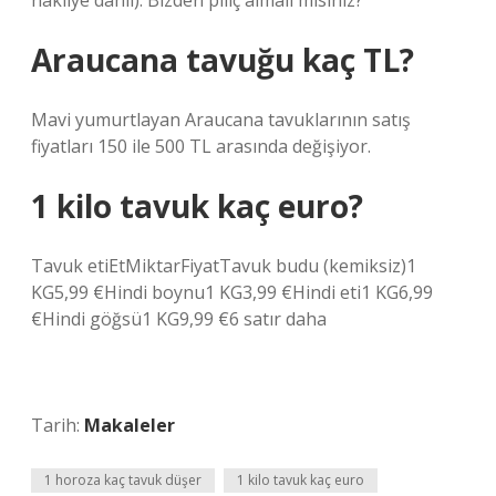
nakliye dahil). Bizden piliç almalı mısınız?
Araucana tavuğu kaç TL?
Mavi yumurtlayan Araucana tavuklarının satış
fiyatları 150 ile 500 TL arasında değişiyor.
1 kilo tavuk kaç euro?
Tavuk etiEtMiktarFiyatTavuk budu (kemiksiz)1
KG5,99 €Hindi boynu1 KG3,99 €Hindi eti1 KG6,99
€Hindi göğsü1 KG9,99 €6 satır daha
Tarih:
Makaleler
1 horoza kaç tavuk düşer
1 kilo tavuk kaç euro