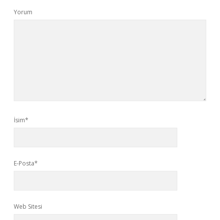
Yorum
İsim*
E-Posta*
Web Sitesi