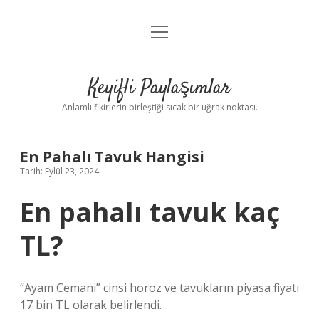
menüyü
Anasayfa
aç
Gizlilik Politikası
Keyifli Paylaşımlar
Yasal Uyarı
Anlamlı fikirlerin birleştiği sıcak bir uğrak noktası.
Hakkımızda
En Pahalı Tavuk Hangisi
Tarih: Eylül 23, 2024
En pahalı tavuk kaç
TL?
“Ayam Cemani” cinsi horoz ve tavukların piyasa fiyatı
17 bin TL olarak belirlendi.