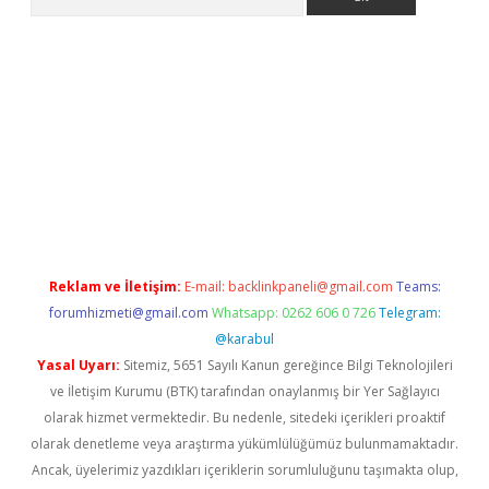
xper.xyz
Reklam ve İletişim:
E-mail:
backlinkpaneli@gmail.com
Teams:
forumhizmeti@gmail.com
Whatsapp: 0262 606 0 726
Telegram:
@karabul
Yasal Uyarı:
Sitemiz, 5651 Sayılı Kanun gereğince Bilgi Teknolojileri
ve İletişim Kurumu (BTK) tarafından onaylanmış bir Yer Sağlayıcı
olarak hizmet vermektedir. Bu nedenle, sitedeki içerikleri proaktif
olarak denetleme veya araştırma yükümlülüğümüz bulunmamaktadır.
Ancak, üyelerimiz yazdıkları içeriklerin sorumluluğunu taşımakta olup,