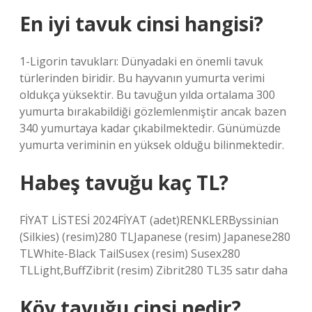
En iyi tavuk cinsi hangisi?
1-Ligorin tavukları: Dünyadaki en önemli tavuk
türlerinden biridir. Bu hayvanın yumurta verimi
oldukça yüksektir. Bu tavuğun yılda ortalama 300
yumurta bırakabildiği gözlemlenmiştir ancak bazen
340 yumurtaya kadar çıkabilmektedir. Günümüzde
yumurta veriminin en yüksek olduğu bilinmektedir.
Habeş tavuğu kaç TL?
FİYAT LİSTESİ 2024FİYAT (adet)RENKLERByssinian
(Silkies) (resim)280 TLJapanese (resim) Japanese280
TLWhite-Black TailSusex (resim) Susex280
TLLight,BuffZibrit (resim) Zibrit280 TL35 satır daha
Köy tavuğu cinsi nedir?