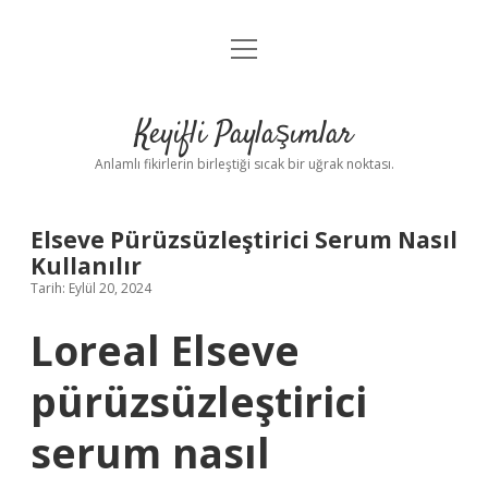
menüyü
Anasayfa
aç
Gizlilik Politikası
Keyifli Paylaşımlar
Yasal Uyarı
Anlamlı fikirlerin birleştiği sıcak bir uğrak noktası.
Hakkımızda
Elseve Pürüzsüzleştirici Serum Nasıl
Kullanılır
Tarih: Eylül 20, 2024
Loreal Elseve
pürüzsüzleştirici
serum nasıl