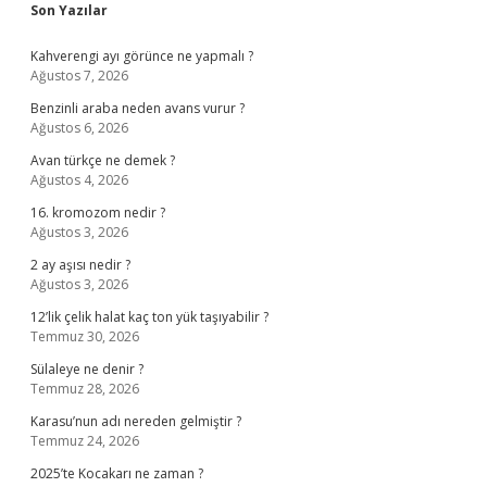
Sidebar
Son Yazılar
Kahverengi ayı görünce ne yapmalı ?
Ağustos 7, 2026
Benzinli araba neden avans vurur ?
Ağustos 6, 2026
Avan türkçe ne demek ?
Ağustos 4, 2026
16. kromozom nedir ?
Ağustos 3, 2026
2 ay aşısı nedir ?
Ağustos 3, 2026
12’lik çelik halat kaç ton yük taşıyabilir ?
Temmuz 30, 2026
Sülaleye ne denir ?
Temmuz 28, 2026
Karasu’nun adı nereden gelmiştir ?
Temmuz 24, 2026
2025’te Kocakarı ne zaman ?