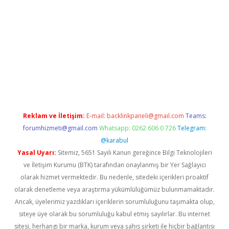
https://elexbett.net/
betexper.xyz
Reklam ve İletişim:
E-mail:
backlinkpaneli@gmail.com
Teams:
forumhizmeti@gmail.com
Whatsapp: 0262 606 0 726
Telegram:
@karabul
Yasal Uyarı:
Sitemiz, 5651 Sayılı Kanun gereğince Bilgi Teknolojileri
ve İletişim Kurumu (BTK) tarafından onaylanmış bir Yer Sağlayıcı
olarak hizmet vermektedir. Bu nedenle, sitedeki içerikleri proaktif
olarak denetleme veya araştırma yükümlülüğümüz bulunmamaktadır.
Ancak, üyelerimiz yazdıkları içeriklerin sorumluluğunu taşımakta olup,
siteye üye olarak bu sorumluluğu kabul etmiş sayılırlar. Bu internet
sitesi, herhangi bir marka, kurum veya şahıs şirketi ile hiçbir bağlantısı