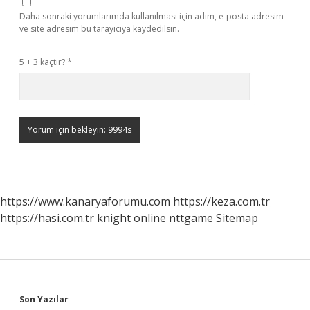
Daha sonraki yorumlarımda kullanılması için adım, e-posta adresim
ve site adresim bu tarayıcıya kaydedilsin.
5 + 3 kaçtır?
*
https://www.kanaryaforumu.com
https://keza.com.tr
https://hasi.com.tr
knight online
nttgame
Sitemap
Sidebar
Son Yazılar