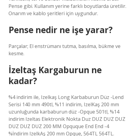
Pense gibi. Kullanım yerine farklı boyutlarda üretilir.
Onarım ve kablo şeritleri için uygundur.
Pense nedir ne işe yarar?
Parçalar; El enstrümanı tutma, basılma, bükme ve
kesme.
İzeltaş Kargaburun ne
kadar?
%4 indirim ile, Izelkaş Long Karbaburun Düz -Lend
Serisi 140 mm 490tl, %11 indirim, IzelKaş 200 mm
uzunluğunda karbaburun düz -Opque 501tl, %14
indirim Izeltas Elektronik Nokta Duz DUZ DUZ DUZ
DUZ DUZ DUZ 200 MM Opquque End End -4
%İndirim IzelkAş 200 mm Opque, 564TL 564TL.