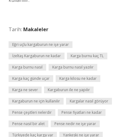
kullanılır.
Tarih:
Makaleler
Eğri uçlu kargaburun ne işe yarar
İzeltaş Kargaburun ne kadar
Karga burnu kaç TL
Karga burnu nasıl
Karga burnu nasıl yazılır
Karga kaç günde uçar
Karga kilosu ne kadar
Karga ne sever
Kargaburun ile ne yapılır
Kargaburun ne için kullanılır
Kargalar nasıl görüyor
Pense çeşitleri nelerdir
Pense fiyatları ne kadar
Pense nasıl bir alet
Pense nedir ne işe yarar
Türkiyede kaç karga var
Yankeski ne işe yarar