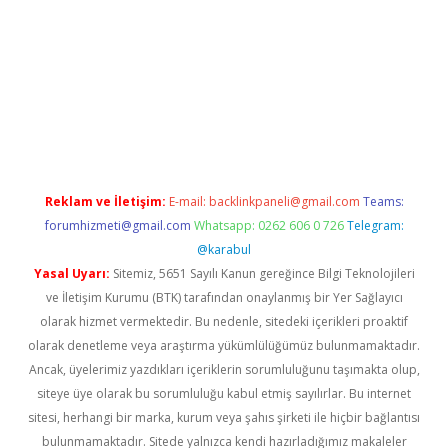
/
betexper.xyz
Reklam ve İletişim:
E-mail:
backlinkpaneli@gmail.com
Teams:
forumhizmeti@gmail.com
Whatsapp: 0262 606 0 726
Telegram:
@karabul
Yasal Uyarı:
Sitemiz, 5651 Sayılı Kanun gereğince Bilgi Teknolojileri
ve İletişim Kurumu (BTK) tarafından onaylanmış bir Yer Sağlayıcı
olarak hizmet vermektedir. Bu nedenle, sitedeki içerikleri proaktif
olarak denetleme veya araştırma yükümlülüğümüz bulunmamaktadır.
Ancak, üyelerimiz yazdıkları içeriklerin sorumluluğunu taşımakta olup,
siteye üye olarak bu sorumluluğu kabul etmiş sayılırlar. Bu internet
sitesi, herhangi bir marka, kurum veya şahıs şirketi ile hiçbir bağlantısı
bulunmamaktadır. Sitede yalnızca kendi hazırladığımız makaleler