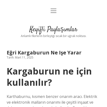
menüyü
Anasayfa
aç
Gizlilik Politikası
Keyifli Paylaşımlar
Yasal Uyarı
Anlamlı fikirlerin birleştiği sıcak bir uğrak noktası.
Hakkımızda
Eğri Kargaburun Ne Işe Yarar
Tarih: Mart 11, 2025
Kargaburun ne için
kullanılır?
Karthaburnu, kısmen benzer onarım aracı. Elektrik
ve elektronik malların onarımı ile çeşitli inşaat ve