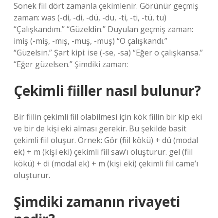
Sonek fiil dört zamanla çekimlenir. Görünür geçmiş
zaman: was (-di, -di, -dü, -du, -ti, -ti, -tü, tu)
“Çalışkandım.” “Güzeldin.” Duyulan geçmiş zaman:
imiş (-miş, -mış, -muş, -muş) “O çalışkandı.”
“Güzelsin.” Şart kipi: ise (-se, -sa) “Eğer o çalışkansa.”
“Eğer güzelsen.” Şimdiki zaman:
Çekimli fiiller nasıl bulunur?
Bir fiilin çekimli fiil olabilmesi için kök fiilin bir kip eki
ve bir de kişi eki alması gerekir. Bu şekilde basit
çekimli fiil oluşur. Örnek: Gör (fiil kökü) + dü (modal
ek) + m (kişi eki) çekimli fiil saw’ı oluşturur. gel (fiil
kökü) + di (modal ek) + m (kişi eki) çekimli fiil came’ı
oluşturur.
Şimdiki zamanın rivayeti