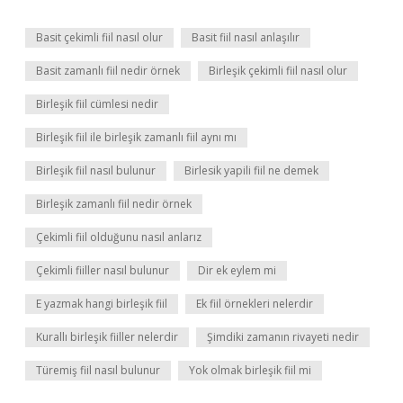
Basit çekimli fiil nasıl olur
Basit fiil nasıl anlaşılır
Basit zamanlı fiil nedir örnek
Birleşik çekimli fiil nasıl olur
Birleşik fiil cümlesi nedir
Birleşik fiil ile birleşik zamanlı fiil aynı mı
Birleşik fiil nasıl bulunur
Birlesik yapili fiil ne demek
Birleşik zamanlı fiil nedir örnek
Çekimli fiil olduğunu nasıl anlarız
Çekimli fiiller nasıl bulunur
Dir ek eylem mi
E yazmak hangi birleşik fiil
Ek fiil örnekleri nelerdir
Kurallı birleşik fiiller nelerdir
Şimdiki zamanın rivayeti nedir
Türemiş fiil nasıl bulunur
Yok olmak birleşik fiil mi