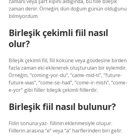
zamanı veya şart kipini aldığında, bu fiile bileşik
zaman denir. Örneğin; dün doğum günün olduğunu
bilmiyordum.
Birleşik çekimli fiil nasıl
olur?
Bileşik çekimli fiil, fiil köküne veya gövdesine birden
fazla zaman eki eklenerek oluşturulan bir eylemdir.
Örneğin, “coming-yor-du”, “came-mid-ti”, “future-
future-was”, “come-se-had”, “come-ir-mish”, “come-
e-yor” gibi fiiller bileşik çekimli fiillerdir.
Birleşik fiil nasıl bulunur?
Fiilin sonuna yaz- fiilinin eklenmesiyle oluşur.
Fiillerin arasına “e” veya “a” harflerinden biri gelir.