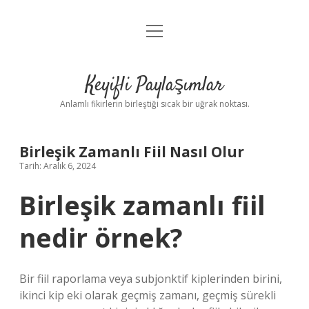
menüyü
Anasayfa
aç
Gizlilik Politikası
Keyifli Paylaşımlar
Yasal Uyarı
Anlamlı fikirlerin birleştiği sıcak bir uğrak noktası.
Hakkımızda
Birleşik Zamanlı Fiil Nasıl Olur
Tarih: Aralık 6, 2024
Birleşik zamanlı fiil
nedir örnek?
Bir fiil raporlama veya subjonktif kiplerinden birini,
ikinci kip eki olarak geçmiş zamanı, geçmiş sürekli