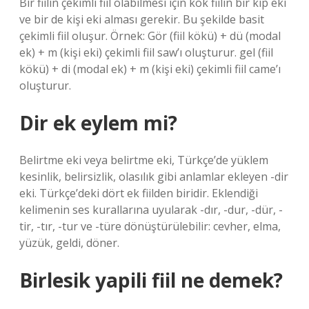
Bir fiilin çekimli fiil olabilmesi için kök fiilin bir kip eki
ve bir de kişi eki alması gerekir. Bu şekilde basit
çekimli fiil oluşur. Örnek: Gör (fiil kökü) + dü (modal
ek) + m (kişi eki) çekimli fiil saw’ı oluşturur. gel (fiil
kökü) + di (modal ek) + m (kişi eki) çekimli fiil came’ı
oluşturur.
Dir ek eylem mi?
Belirtme eki veya belirtme eki, Türkçe’de yüklem
kesinlik, belirsizlik, olasılık gibi anlamlar ekleyen -dir
eki. Türkçe’deki dört ek fiilden biridir. Eklendiği
kelimenin ses kurallarına uyularak -dır, -dur, -dür, -
tir, -tır, -tur ve -türe dönüştürülebilir: cevher, elma,
yüzük, geldi, döner.
Birlesik yapili fiil ne demek?