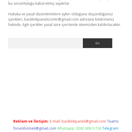
bu sorumluluğu kabul etmiş sayılırlar.
Hukuka ve yasal düzenlemelere aykırı olduğunu düşündüğünüz
içerikleri,
backlinkpanelicomtr@gmail.com
adresine bildirmeniz
halinde, ilgili içerikler yasal süre içerisinde sitemizden kaldırılacaktır.
Arama
etexper.xyz
Reklam ve İletişim:
E-mail:
backlinkpaneli@gmail.com
Teams:
forumhizmeti@gmail.com
Whatsapp: 0262 606 0 726
Telegram: