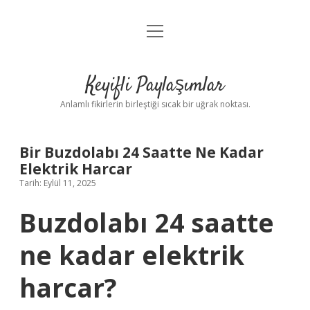
menüyü
Anasayfa
aç
Gizlilik Politikası
Keyifli Paylaşımlar
Yasal Uyarı
Anlamlı fikirlerin birleştiği sıcak bir uğrak noktası.
Hakkımızda
Bir Buzdolabı 24 Saatte Ne Kadar
Elektrik Harcar
Tarih: Eylül 11, 2025
Buzdolabı 24 saatte
ne kadar elektrik
harcar?