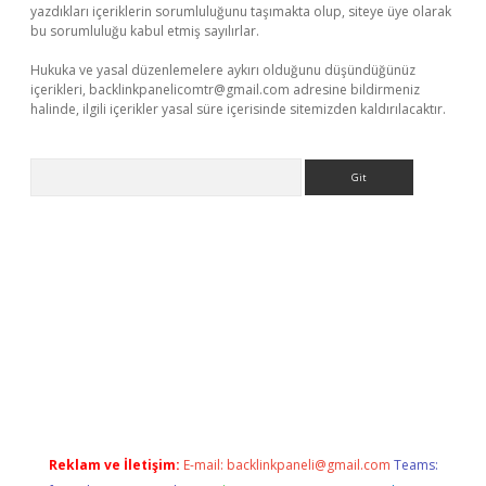
yazdıkları içeriklerin sorumluluğunu taşımakta olup, siteye üye olarak
bu sorumluluğu kabul etmiş sayılırlar.
Hukuka ve yasal düzenlemelere aykırı olduğunu düşündüğünüz
içerikleri,
backlinkpanelicomtr@gmail.com
adresine bildirmeniz
halinde, ilgili içerikler yasal süre içerisinde sitemizden kaldırılacaktır.
Arama
ett.net/
betexper.xyz
Reklam ve İletişim:
E-mail:
backlinkpaneli@gmail.com
Teams: