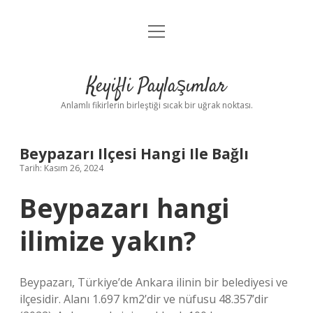
menüyü
Anasayfa
aç
Gizlilik Politikası
Keyifli Paylaşımlar
Yasal Uyarı
Anlamlı fikirlerin birleştiği sıcak bir uğrak noktası.
Hakkımızda
Beypazarı Ilçesi Hangi Ile Bağlı
Tarih: Kasım 26, 2024
Beypazarı hangi
ilimize yakın?
Beypazarı, Türkiye’de Ankara ilinin bir belediyesi ve
ilçesidir. Alanı 1.697 km2’dir ve nüfusu 48.357’dir