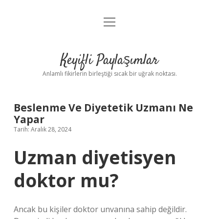
menüyü
Anasayfa
aç
Gizlilik Politikası
Keyifli Paylaşımlar
Yasal Uyarı
Anlamlı fikirlerin birleştiği sıcak bir uğrak noktası.
Hakkımızda
Beslenme Ve Diyetetik Uzmanı Ne
Yapar
Tarih: Aralık 28, 2024
Uzman diyetisyen
doktor mu?
Ancak bu kişiler doktor unvanına sahip değildir.