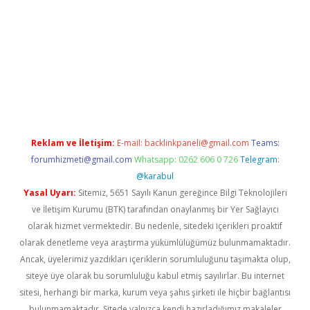
xper.xyz
Reklam ve İletişim:
E-mail:
backlinkpaneli@gmail.com
Teams:
forumhizmeti@gmail.com
Whatsapp: 0262 606 0 726
Telegram:
@karabul
Yasal Uyarı:
Sitemiz, 5651 Sayılı Kanun gereğince Bilgi Teknolojileri
ve İletişim Kurumu (BTK) tarafından onaylanmış bir Yer Sağlayıcı
olarak hizmet vermektedir. Bu nedenle, sitedeki içerikleri proaktif
olarak denetleme veya araştırma yükümlülüğümüz bulunmamaktadır.
Ancak, üyelerimiz yazdıkları içeriklerin sorumluluğunu taşımakta olup,
siteye üye olarak bu sorumluluğu kabul etmiş sayılırlar. Bu internet
sitesi, herhangi bir marka, kurum veya şahıs şirketi ile hiçbir bağlantısı
bulunmamaktadır. Sitede yalnızca kendi hazırladığımız makaleler