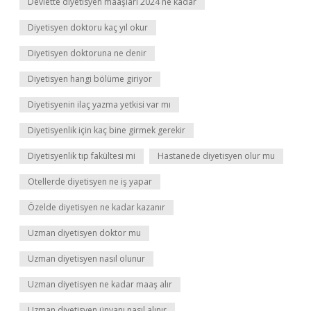
Devlette diyetisyen maaşları 2024 ne kadar
Diyetisyen doktoru kaç yıl okur
Diyetisyen doktoruna ne denir
Diyetisyen hangi bölüme giriyor
Diyetisyenin ilaç yazma yetkisi var mı
Diyetisyenlik için kaç bine girmek gerekir
Diyetisyenlik tıp fakültesi mi
Hastanede diyetisyen olur mu
Otellerde diyetisyen ne iş yapar
Özelde diyetisyen ne kadar kazanır
Uzman diyetisyen doktor mu
Uzman diyetisyen nasıl olunur
Uzman diyetisyen ne kadar maaş alır
Uzman diyetisyen ünvanı nasıl alınır