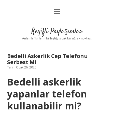
menüyü
Anasayfa
aç
Gizlilik Politikası
Keyifli Paylaşımlar
Yasal Uyarı
Anlamlı fikirlerin birleştiği sıcak bir uğrak noktası.
Hakkımızda
Bedelli Askerlik Cep Telefonu
Serbest Mi
Tarih: Ocak 26, 2025
Bedelli askerlik
yapanlar telefon
kullanabilir mi?