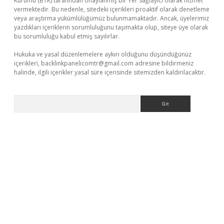
Kurumu (BTK) tarafından onaylanmış bir Yer Sağlayıcı olarak hizmet
vermektedir. Bu nedenle, sitedeki içerikleri proaktif olarak denetleme
veya araştırma yükümlülüğümüz bulunmamaktadır. Ancak, üyelerimiz
yazdıkları içeriklerin sorumluluğunu taşımakta olup, siteye üye olarak
bu sorumluluğu kabul etmiş sayılırlar.
Hukuka ve yasal düzenlemelere aykırı olduğunu düşündüğünüz
içerikleri,
backlinkpanelicomtr@gmail.com
adresine bildirmeniz
halinde, ilgili içerikler yasal süre içerisinde sitemizden kaldırılacaktır.
Arama
texper.xyz