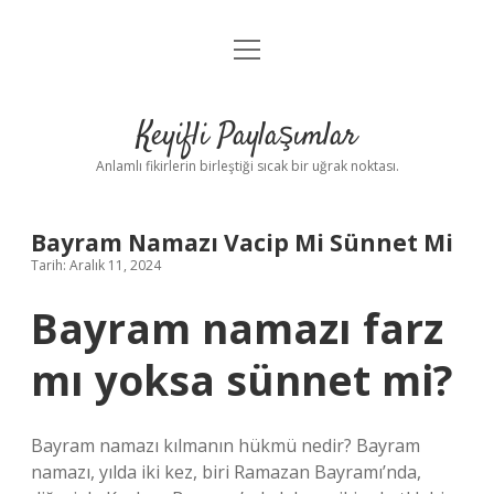
menüyü
Anasayfa
aç
Gizlilik Politikası
Keyifli Paylaşımlar
Yasal Uyarı
Anlamlı fikirlerin birleştiği sıcak bir uğrak noktası.
Hakkımızda
Bayram Namazı Vacip Mi Sünnet Mi
Tarih: Aralık 11, 2024
Bayram namazı farz
mı yoksa sünnet mi?
Bayram namazı kılmanın hükmü nedir? Bayram
namazı, yılda iki kez, biri Ramazan Bayramı’nda,