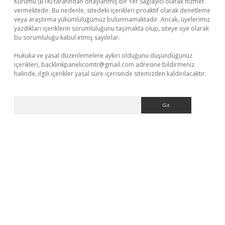
Kurumu (BTK) tarafından onaylanmış bir Yer Sağlayıcı olarak hizmet
vermektedir. Bu nedenle, sitedeki içerikleri proaktif olarak denetleme
veya araştırma yükümlülüğümüz bulunmamaktadır. Ancak, üyelerimiz
yazdıkları içeriklerin sorumluluğunu taşımakta olup, siteye üye olarak
bu sorumluluğu kabul etmiş sayılırlar.
Hukuka ve yasal düzenlemelere aykırı olduğunu düşündüğünüz
içerikleri,
backlinkpanelicomtr@gmail.com
adresine bildirmeniz
halinde, ilgili içerikler yasal süre içerisinde sitemizden kaldırılacaktır.
Arama
texper.xyz