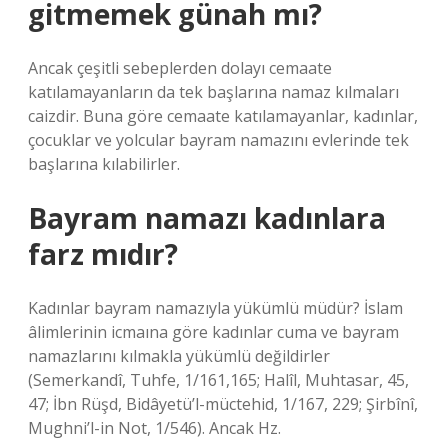
gitmemek günah mı?
Ancak çeşitli sebeplerden dolayı cemaate
katılamayanların da tek başlarına namaz kılmaları
caizdir. Buna göre cemaate katılamayanlar, kadınlar,
çocuklar ve yolcular bayram namazını evlerinde tek
başlarına kılabilirler.
Bayram namazı kadınlara
farz mıdır?
Kadınlar bayram namazıyla yükümlü müdür? İslam
âlimlerinin icmaına göre kadınlar cuma ve bayram
namazlarını kılmakla yükümlü değildirler
(Semerkandî, Tuhfe, 1/161,165; Halîl, Muhtasar, 45,
47; İbn Rüşd, Bidâyetü’l-müctehid, 1/167, 229; Şirbînî,
Mughni’l-in Not, 1/546). Ancak Hz.