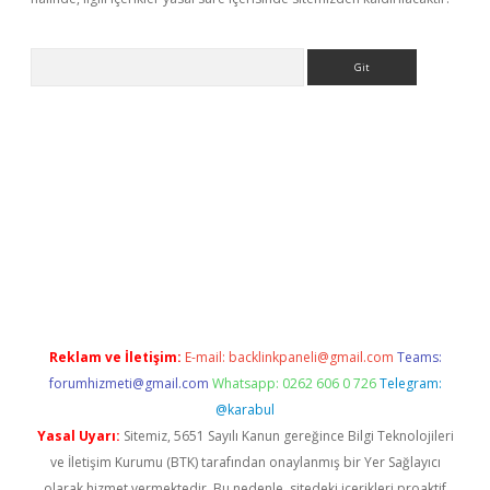
Arama
er.xyz
Reklam ve İletişim:
E-mail:
backlinkpaneli@gmail.com
Teams:
forumhizmeti@gmail.com
Whatsapp: 0262 606 0 726
Telegram:
@karabul
Yasal Uyarı:
Sitemiz, 5651 Sayılı Kanun gereğince Bilgi Teknolojileri
ve İletişim Kurumu (BTK) tarafından onaylanmış bir Yer Sağlayıcı
olarak hizmet vermektedir. Bu nedenle, sitedeki içerikleri proaktif