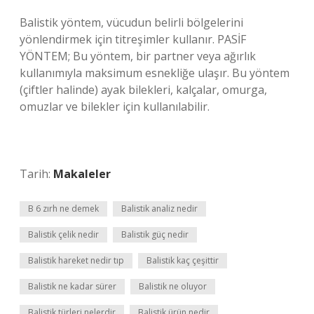
Balistik yöntem, vücudun belirli bölgelerini
yönlendirmek için titreşimler kullanır. PASİF
YÖNTEM; Bu yöntem, bir partner veya ağırlık
kullanımıyla maksimum esnekliğe ulaşır. Bu yöntem
(çiftler halinde) ayak bilekleri, kalçalar, omurga,
omuzlar ve bilekler için kullanılabilir.
Tarih:
Makaleler
B 6 zırh ne demek
Balistik analiz nedir
Balistik çelik nedir
Balistik güç nedir
Balistik hareket nedir tıp
Balistik kaç çeşittir
Balistik ne kadar sürer
Balistik ne oluyor
Balistik türleri nelerdir
Balistik ürün nedir