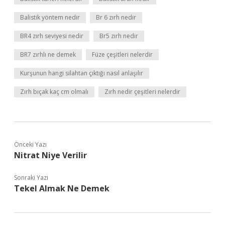
Balistik yöntem nedir
Br 6 zırh nedir
BR4 zırh seviyesi nedir
Br5 zırh nedir
BR7 zırhlı ne demek
Füze çeşitleri nelerdir
Kurşunun hangi silahtan çıktığı nasıl anlaşılır
Zırh bıçak kaç cm olmalı
Zırh nedir çeşitleri nelerdir
Önceki Yazı
Nitrat Niye Verilir
Sonraki Yazı
Tekel Almak Ne Demek