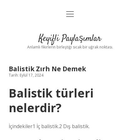
menüyü
Anasayfa
aç
Gizlilik Politikası
Keyifli Paylaşımlar
Yasal Uyarı
Anlamlı fikirlerin birleştiği sıcak bir uğrak noktası.
Hakkımızda
Balistik Zırh Ne Demek
Tarih: Eylül 17, 2024
Balistik türleri
nelerdir?
İçindekiler1 İç balistik.2 Dış balistik.