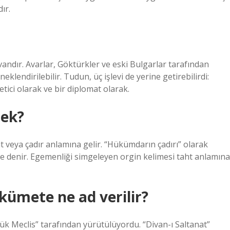
ır.
andır. Avarlar, Göktürkler ve eski Bulgarlar tarafından
klendirilebilir. Tudun, üç işlevi de yerine getirebilirdi:
tici olarak ve bir diplomat olarak.
mek?
aht veya çadır anlamına gelir. “Hükümdarın çadırı” olarak
 de denir. Egemenliği simgeleyen orgin kelimesi taht anlamına
kümete ne ad verilir?
ük Meclis” tarafından yürütülüyordu. “Divan-ı Saltanat”