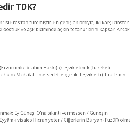
edir TDK?
rısı Eros’tan türemiştir. En geniş anlamıyla, iki karşı cinsten
ki dostluk ve aşk biçiminde aşkın tezahürlerini kapsar. Ancak
(Erzurumlu İbrahim Hakkı). ѻ Teşvik etmek (harekete
ruhunu Muhâlât-ı mefsedet-engiz ile teşvik etti (İbnülemin
nmak: Ey Güneş, O’na sıkıntı vermezsen / Güneşin
 Eyyâm-ı visales Hicran yeter / Ciğerlerin Büryan (Fuzûlî) olm