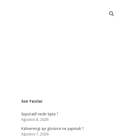
Sidebar
Son Yazılar
https://elexbett.net/
betex
Süpüratif nedir tıpta ?
Ağustos 8, 2026
Kahverengi ayı görünce ne yapmalı ?
Ağustos 7, 2026