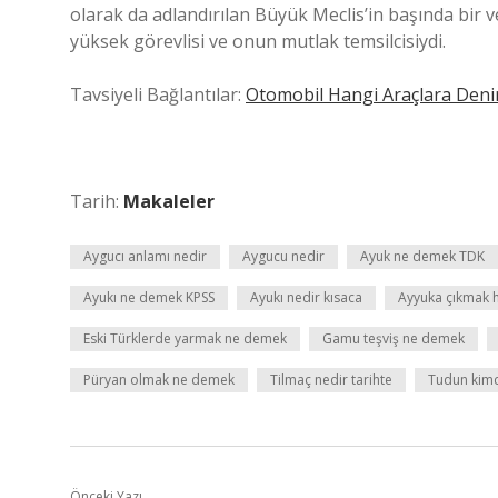
olarak da adlandırılan Büyük Meclis’in başında bir 
yüksek görevlisi ve onun mutlak temsilcisiydi.
Tavsiyeli Bağlantılar:
Otomobil Hangi Araçlara Deni
Tarih:
Makaleler
Aygucı anlamı nedir
Aygucu nedir
Ayuk ne demek TDK
Ayukı ne demek KPSS
Ayukı nedir kısaca
Ayyuka çıkmak h
Eski Türklerde yarmak ne demek
Gamu teşviş ne demek
Püryan olmak ne demek
Tilmaç nedir tarihte
Tudun kimd
Önceki Yazı