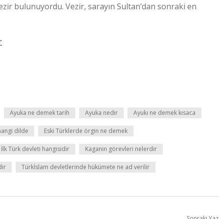
vezir bulunuyordu. Vezir, sarayın Sultan’dan sonraki en
r
Ayuka ne demek tarih
Ayuka nedir
Ayukı ne demek kısaca
angi dilde
Eski Türklerde örgin ne demek
İlk Türk devleti hangisidir
Kaganin görevleri nelerdir
ir
Türkİslam devletlerinde hükümete ne ad verilir
Sonraki Yaz