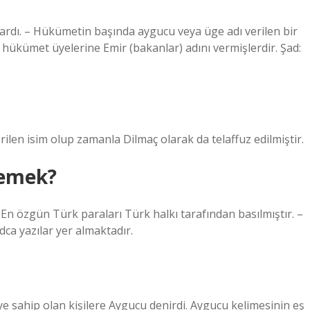
lardı. – Hükümetin başında aygucu veya üge adı verilen bir
hükümet üyelerine Emir (bakanlar) adını vermişlerdir. Şad:
ilen isim olup zamanla Dilmaç olarak da telaffuz edilmiştir.
demek?
 En özgün Türk paraları Türk halkı tarafından basılmıştır. –
ca yazılar yer almaktadır.
 sahip olan kişilere Aygucu denirdi. Aygucu kelimesinin eş