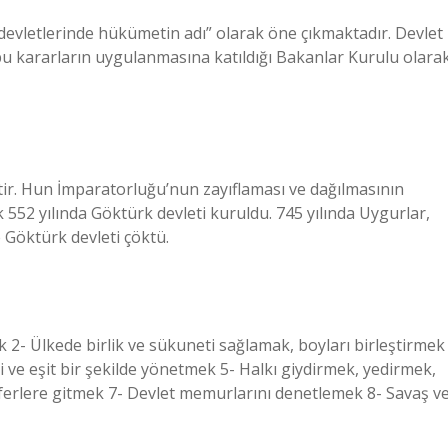
devletlerinde hükümetin adı” olarak öne çıkmaktadır. Devlet
 bu kararların uygulanmasına katıldığı Bakanlar Kurulu olara
ttir. Hun İmparatorluğu’nun zayıflaması ve dağılmasının
 552 yılında Göktürk devleti kuruldu. 745 yılında Uygurlar,
 Göktürk devleti çöktü.
2- Ülkede birlik ve sükuneti sağlamak, boyları birleştirmek
li ve eşit bir şekilde yönetmek 5- Halkı giydirmek, yedirmek,
ferlere gitmek 7- Devlet memurlarını denetlemek 8- Savaş v