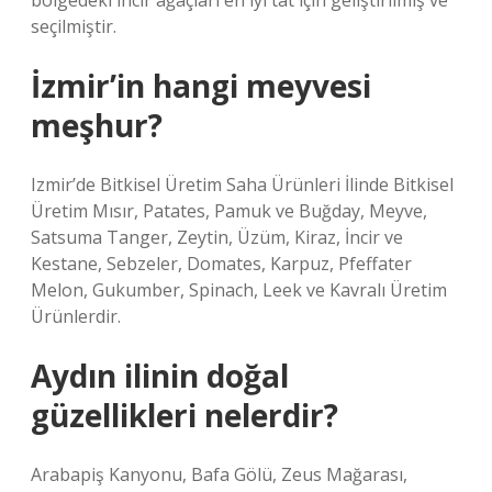
bölgedeki incir ağaçları en iyi tat için geliştirilmiş ve
seçilmiştir.
İzmir’in hangi meyvesi
meşhur?
Izmir’de Bitkisel Üretim Saha Ürünleri İlinde Bitkisel
Üretim Mısır, Patates, Pamuk ve Buğday, Meyve,
Satsuma Tanger, Zeytin, Üzüm, Kiraz, İncir ve
Kestane, Sebzeler, Domates, Karpuz, Pfeffater
Melon, Gukumber, Spinach, Leek ve Kavralı Üretim
Ürünlerdir.
Aydın ilinin doğal
güzellikleri nelerdir?
Arabapiş Kanyonu, Bafa Gölü, Zeus Mağarası,