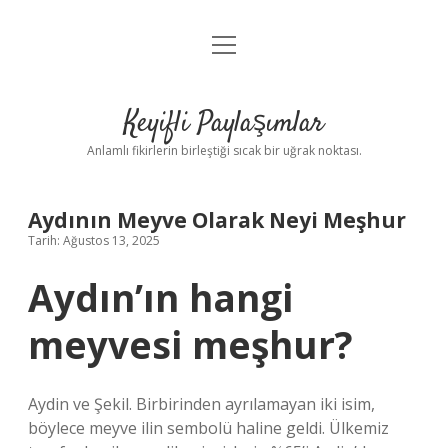
menüyü
Anasayfa
aç
Gizlilik Politikası
Keyifli Paylaşımlar
Yasal Uyarı
Anlamlı fikirlerin birleştiği sıcak bir uğrak noktası.
Hakkımızda
Aydının Meyve Olarak Neyi Meşhur
Tarih: Ağustos 13, 2025
Aydın’ın hangi
meyvesi meşhur?
Aydin ve Şekil. Birbirinden ayrılamayan iki isim,
böylece meyve ilin sembolü haline geldi. Ülkemiz