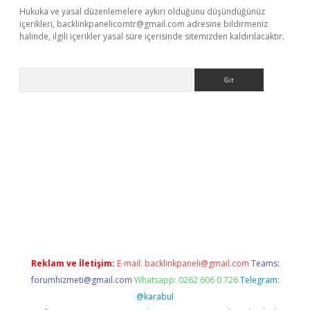
Hukuka ve yasal düzenlemelere aykırı olduğunu düşündüğünüz
içerikleri,
backlinkpanelicomtr@gmail.com
adresine bildirmeniz
halinde, ilgili içerikler yasal süre içerisinde sitemizden kaldırılacaktır.
Arama
betexper.xyz
Reklam ve İletişim:
E-mail:
backlinkpaneli@gmail.com
Teams:
forumhizmeti@gmail.com
Whatsapp: 0262 606 0 726
Telegram:
@karabul