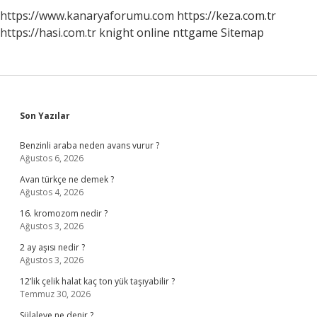
https://www.kanaryaforumu.com
https://keza.com.tr
https://hasi.com.tr
knight online
nttgame
Sitemap
Sidebar
Son Yazılar
Benzinli araba neden avans vurur ?
Ağustos 6, 2026
Avan türkçe ne demek ?
Ağustos 4, 2026
16. kromozom nedir ?
Ağustos 3, 2026
2 ay aşısı nedir ?
Ağustos 3, 2026
12’lik çelik halat kaç ton yük taşıyabilir ?
Temmuz 30, 2026
Sülaleye ne denir ?