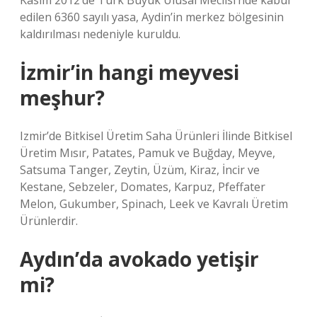
Kasım 2012’de Türk Büyük Ulusal Meclisi’nde kabul
edilen 6360 sayılı yasa, Aydin’in merkez bölgesinin
kaldırılması nedeniyle kuruldu.
İzmir’in hangi meyvesi
meşhur?
Izmir’de Bitkisel Üretim Saha Ürünleri İlinde Bitkisel
Üretim Mısır, Patates, Pamuk ve Buğday, Meyve,
Satsuma Tanger, Zeytin, Üzüm, Kiraz, İncir ve
Kestane, Sebzeler, Domates, Karpuz, Pfeffater
Melon, Gukumber, Spinach, Leek ve Kavralı Üretim
Ürünlerdir.
Aydın’da avokado yetişir
mi?