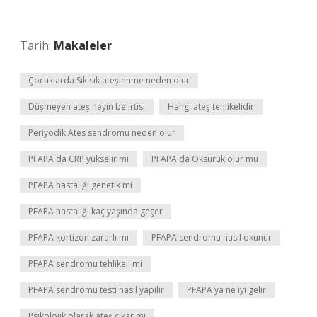
Tarih:
Makaleler
Çocuklarda Sık sık ateşlenme neden olur
Düşmeyen ateş neyin belirtisi
Hangi ateş tehlikelidir
Periyodik Ates sendromu neden olur
PFAPA da CRP yükselir mi
PFAPA da Oksuruk olur mu
PFAPA hastalığı genetik mi
PFAPA hastalığı kaç yaşında geçer
PFAPA kortizon zararlı mı
PFAPA sendromu nasıl okunur
PFAPA sendromu tehlikeli mi
PFAPA sendromu testi nasıl yapılır
PFAPA ya ne iyi gelir
Psikolojik olarak ateş çıkar mı