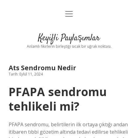
menüyü
Anasayfa
aç
Gizlilik Politikası
Keyifli Paylaşımlar
Yasal Uyarı
Anlamlı fikirlerin birleştiği sıcak bir uğrak noktası.
Hakkımızda
Ats Sendromu Nedir
Tarih: Eylül 11, 2024
PFAPA sendromu
tehlikeli mi?
PFAPA sendromu, belirtilerin ilk ortaya çıktığı andan
itibaren tıbbi gözetim altında tedavi edilirse tehlikeli