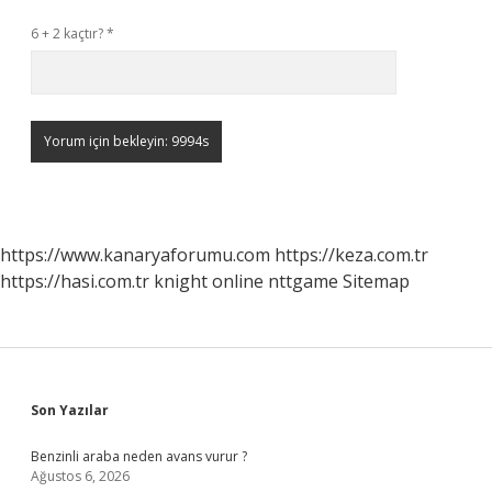
6 + 2 kaçtır?
*
https://www.kanaryaforumu.com
https://keza.com.tr
https://hasi.com.tr
knight online
nttgame
Sitemap
Sidebar
Son Yazılar
Benzinli araba neden avans vurur ?
Ağustos 6, 2026