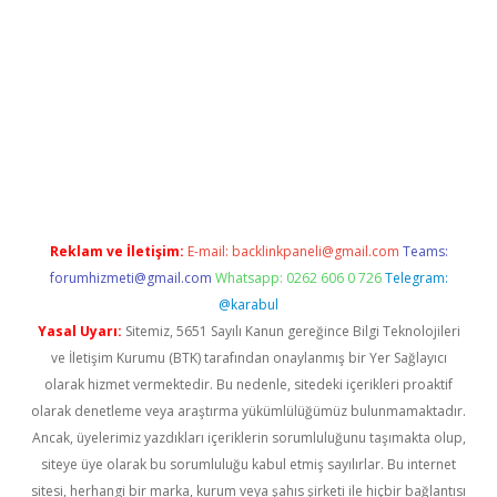
/
betexper.xyz
Reklam ve İletişim:
E-mail:
backlinkpaneli@gmail.com
Teams:
forumhizmeti@gmail.com
Whatsapp: 0262 606 0 726
Telegram:
@karabul
Yasal Uyarı:
Sitemiz, 5651 Sayılı Kanun gereğince Bilgi Teknolojileri
ve İletişim Kurumu (BTK) tarafından onaylanmış bir Yer Sağlayıcı
olarak hizmet vermektedir. Bu nedenle, sitedeki içerikleri proaktif
olarak denetleme veya araştırma yükümlülüğümüz bulunmamaktadır.
Ancak, üyelerimiz yazdıkları içeriklerin sorumluluğunu taşımakta olup,
siteye üye olarak bu sorumluluğu kabul etmiş sayılırlar. Bu internet
sitesi, herhangi bir marka, kurum veya şahıs şirketi ile hiçbir bağlantısı