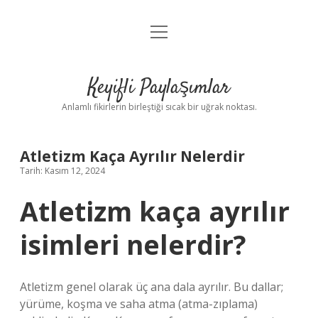
menüyü
Anasayfa
aç
Gizlilik Politikası
Keyifli Paylaşımlar
Yasal Uyarı
Anlamlı fikirlerin birleştiği sıcak bir uğrak noktası.
Hakkımızda
Atletizm Kaça Ayrılır Nelerdir
Tarih: Kasım 12, 2024
Atletizm kaça ayrılır
isimleri nelerdir?
Atletizm genel olarak üç ana dala ayrılır. Bu dallar;
yürüme, koşma ve saha atma (atma-zıplama)