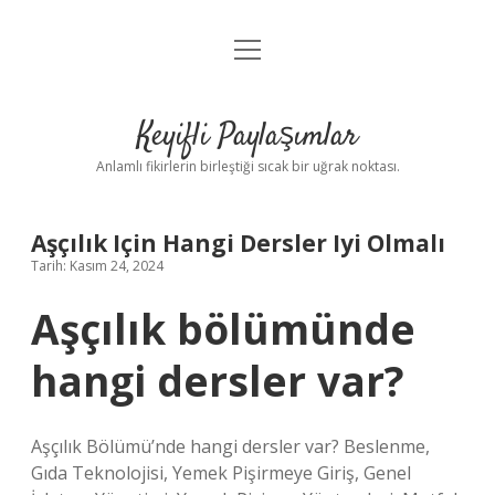
menüyü
Anasayfa
aç
Gizlilik Politikası
Keyifli Paylaşımlar
Yasal Uyarı
Anlamlı fikirlerin birleştiği sıcak bir uğrak noktası.
Hakkımızda
Aşçılık Için Hangi Dersler Iyi Olmalı
Tarih: Kasım 24, 2024
Aşçılık bölümünde
hangi dersler var?
Aşçılık Bölümü’nde hangi dersler var? Beslenme,
Gıda Teknolojisi, Yemek Pişirmeye Giriş, Genel