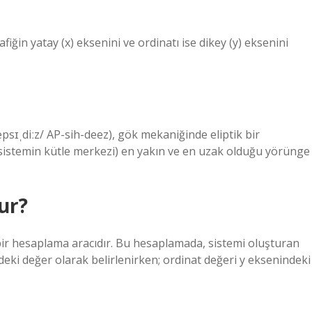
fiğin yatay (x) eksenini ve ordinatı ise dikey (y) eksenini
psɪˌdiːz/ AP-sih-deez), gök mekaniğinde eliptik bir
 sistemin kütle merkezi) en yakın ve en uzak olduğu yörünge
ur?
bir hesaplama aracıdır. Bu hesaplamada, sistemi oluşturan
ndeki değer olarak belirlenirken; ordinat değeri y eksenindeki