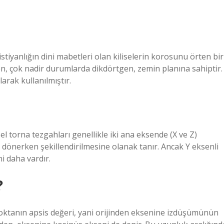
stiyanlığın dini mabetleri olan kiliselerin korosunu örten bir
en, çok nadir durumlarda dikdörtgen, zemin planına sahiptir.
arak kullanılmıştır.
 torna tezgahları genellikle iki ana eksende (X ve Z)
n dönerken şekillendirilmesine olanak tanır. Ancak Y eksenli
i daha vardır.
?
 noktanın apsis değeri, yani orijinden eksenine izdüşümünün