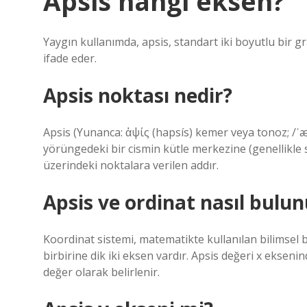
Apsis hangi eksen?
Yaygın kullanımda, apsis, standart iki boyutlu bir gra
ifade eder.
Apsis noktası nedir?
Apsis (Yunanca: ἁψίς (hapsís) kemer veya tonoz; /ˈæ
yörüngedeki bir cismin kütle merkezine (genellikle
üzerindeki noktalara verilen addır.
Apsis ve ordinat nasıl bulun
Koordinat sistemi, matematikte kullanılan bilimsel 
birbirine dik iki eksen vardır. Apsis değeri x ekseni
değer olarak belirlenir.