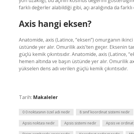
yön uzaklığı, bu açının kosinüs değerini gösterdiği
farklı değerler alabildiği gibi, açı aralığında da fa
Axis hangi eksen?
Anatomide, axis (Latince, “eksen”) omurganın ikinci 
üstünde yer alır. Omurilik axis’ten geçer. Eksenin t
güçlü kemik çıkıntısıdır. Anatomide, axis (Latince, “e
hemen altında ve başın üstünde yer alır. Omurilik ax
yükselen dens adı verilen güçlü kemik çıkıntısıdır.
Tarih:
Makaleler
0 0 noktasının özel adı nedir
8 sınıf koordinat sistemi nedir
Apsis noktası nedir
Apsis sistemi nedir
Apsis ve ordinat