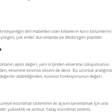
ristiyanlığın dinî mabetleri olan kiliselerin koro bölümlerini
a çokgen, çok ender durumlarda ise dikdörtgen planlıdır.
?
 noktanın apsis değeri, yani orijinden eksenine izdüşümünün
nden, eksenine kosinüs ekseni de denir. Bu uzunluk aralığınd
rklı değerler alabildiğinden, kosinüs fonksiyonunun değeri…
üresel koordinat sisteminin iki açısını tanımlamak için ana
dir: yükseklik ve azimut. Yatay koordinat sistemi,