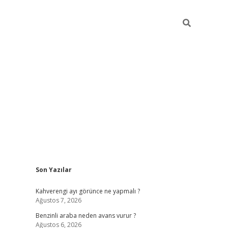
Sidebar
Son Yazılar
https://elexbett.net/
bete
Kahverengi ayı görünce ne yapmalı ?
Ağustos 7, 2026
Benzinli araba neden avans vurur ?
Ağustos 6, 2026