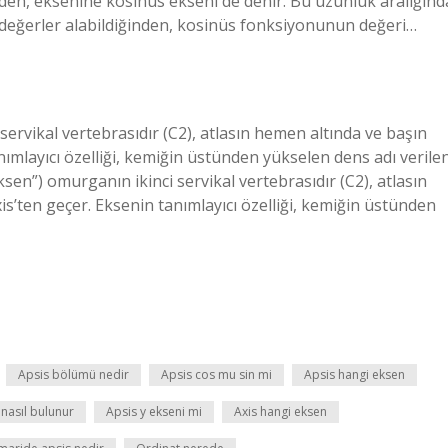
nden, eksenine kosinüs ekseni de denir. Bu uzunluk aralığınd
rklı değerler alabildiğinden, kosinüs fonksiyonunun değeri…
servikal vertebrasıdır (C2), atlasın hemen altında ve başın
anımlayıcı özelliği, kemiğin üstünden yükselen dens adı verile
ksen”) omurganın ikinci servikal vertebrasıdır (C2), atlasın
is’ten geçer. Eksenin tanımlayıcı özelliği, kemiğin üstünden
Apsis bölümü nedir
Apsis cos mu sin mi
Apsis hangi eksen
 nasıl bulunur
Apsis y ekseni mi
Axis hangi eksen