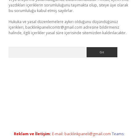
yazdıkları içeriklerin sorumluluğunu taşımakta olup, siteye üye olarak
bu sorumluluğu kabul etmiş sayılırlar.
Hukuka ve yasal düzenlemelere aykırı olduğunu düşündüğünüz
içerikleri,
backlinkpanelicomtr@gmail.com
adresine bildirmeniz
halinde, ilgili içerikler yasal süre içerisinde sitemizden kaldırılacaktır.
Arama
betexper.xyz
Reklam ve İletişim:
E-mail:
backlinkpaneli@gmail.com
Teams: