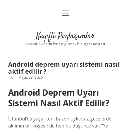
menüyü
Anasayfa
aç
Gizlilik Politikası
Keyifli Paylaşımlar
Yasal Uyarı
Anlamlı fikirlerin birleştiği sıcak bir uğrak noktası.
Hakkımızda
Android deprem uyarı sistemi nasıl
aktif edilir ?
Tarih: Mayıs 23, 2026
Android Deprem Uyarı
Sistemi Nasıl Aktif Edilir?
İstanbul’da yaşarken, bazen uykusuz gecelerde,
aklımın bir köşesinde hep bu düşünce var: “Ya