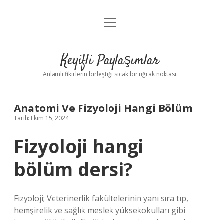
menüyü
Anasayfa
aç
Gizlilik Politikası
Keyifli Paylaşımlar
Yasal Uyarı
Anlamlı fikirlerin birleştiği sıcak bir uğrak noktası.
Hakkımızda
Anatomi Ve Fizyoloji Hangi Bölüm
Tarih: Ekim 15, 2024
Fizyoloji hangi
bölüm dersi?
Fizyoloji; Veterinerlik fakültelerinin yanı sıra tıp,
hemşirelik ve sağlık meslek yüksekokulları gibi