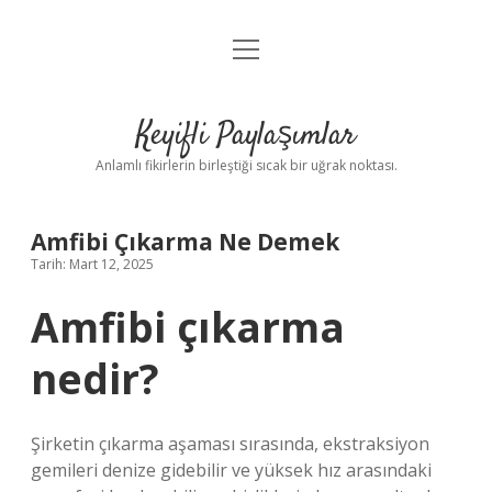
menüyü
Anasayfa
aç
Gizlilik Politikası
Keyifli Paylaşımlar
Yasal Uyarı
Anlamlı fikirlerin birleştiği sıcak bir uğrak noktası.
Hakkımızda
Amfibi Çıkarma Ne Demek
Tarih: Mart 12, 2025
Amfibi çıkarma
nedir?
Şirketin çıkarma aşaması sırasında, ekstraksiyon
gemileri denize gidebilir ve yüksek hız arasındaki