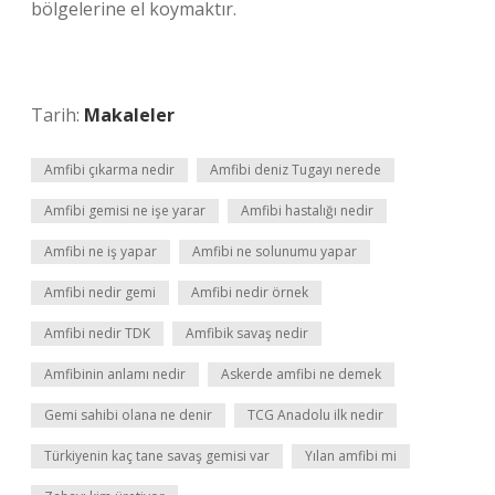
bölgelerine el koymaktır.
Tarih:
Makaleler
Amfibi çıkarma nedir
Amfibi deniz Tugayı nerede
Amfibi gemisi ne işe yarar
Amfibi hastalığı nedir
Amfibi ne iş yapar
Amfibi ne solunumu yapar
Amfibi nedir gemi
Amfibi nedir örnek
Amfibi nedir TDK
Amfibik savaş nedir
Amfibinin anlamı nedir
Askerde amfibi ne demek
Gemi sahibi olana ne denir
TCG Anadolu ilk nedir
Türkiyenin kaç tane savaş gemisi var
Yılan amfibi mi