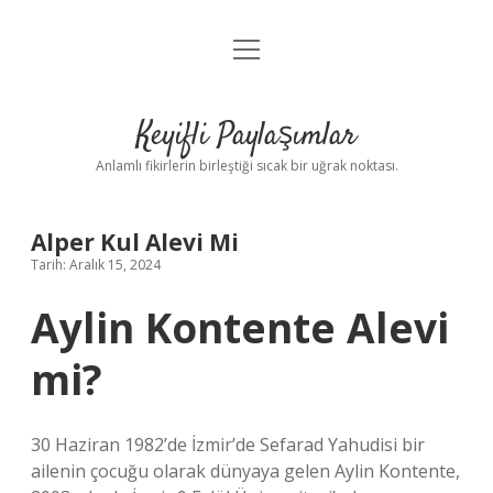
menüyü
Anasayfa
aç
Gizlilik Politikası
Keyifli Paylaşımlar
Yasal Uyarı
Anlamlı fikirlerin birleştiği sıcak bir uğrak noktası.
Hakkımızda
Alper Kul Alevi Mi
Tarih: Aralık 15, 2024
Aylin Kontente Alevi
mi?
30 Haziran 1982’de İzmir’de Sefarad Yahudisi bir
ailenin çocuğu olarak dünyaya gelen Aylin Kontente,