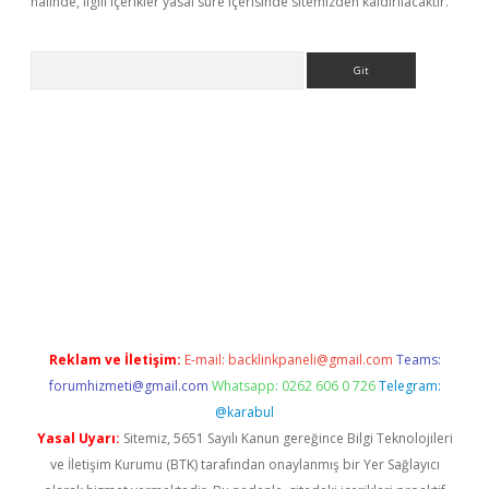
halinde, ilgili içerikler yasal süre içerisinde sitemizden kaldırılacaktır.
Arama
/
betexper.xyz
Reklam ve İletişim:
E-mail:
backlinkpaneli@gmail.com
Teams:
forumhizmeti@gmail.com
Whatsapp: 0262 606 0 726
Telegram:
@karabul
Yasal Uyarı:
Sitemiz, 5651 Sayılı Kanun gereğince Bilgi Teknolojileri
ve İletişim Kurumu (BTK) tarafından onaylanmış bir Yer Sağlayıcı