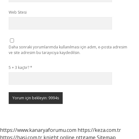
Web Sitesi
Daha sonraki yorumlarımda kullanılması için adım, e-posta adresim
ve site adresim bu tarayıcıya kaydedilsin.
5 + 3 kaçtır?
*
https://www.kanaryaforumu.com
https://keza.com.tr
https://hasi.com.tr
knight online
nttgame
Sitemap