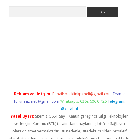
Arama
bett.net/
betexper.xyz
Reklam ve İletişim:
E-mail:
backlinkpaneli@gmail.com
Teams:
forumhizmeti@gmail.com
Whatsapp: 0262 606 0 726
Telegram:
@karabul
Yasal Uyarı:
Sitemiz, 5651 Sayılı Kanun gereğince Bilgi Teknolojileri
ve İletişim Kurumu (BTK) tarafından onaylanmış bir Yer Sağlayıcı
olarak hizmet vermektedir. Bu nedenle, sitedeki içerikleri proaktif
olarak denetleme veya araştırma yükümlülüğümüz bulunmamaktadır.