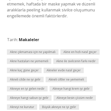
etmemek, haftada bir maske yapmak ve düzenli
aralıklarla peeling kullanmak sivilce oluşumunu
engellemede önemli faktörlerdir.
Tarih:
Makaleler
Akne çıkmaması için ne yapılmalı
Akne en hızlı nasıl geçer
Akne hastaları ne yememeli
Akne ile sivilcenin farkı nedir
Akne kaç güne geçer
Akneler evde nasıl geçer
Akneli cilde ne iyi gelir
Akneli ciltler ne yememeli
Akneye en iyi gelen nedir
Akneye hangi krem iyi gelir
Akneye hangi sabun iyi gelir
Akneye kesin çözüm nedir
Akneyi ne kurutur
Büyük akneye ne iyi gelir