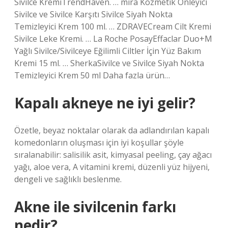
Sivilce KremiTrendHaven. … mira Kozmetik Önleyici
Sivilce ve Sivilce Karşıtı Sivilce Siyah Nokta
Temizleyici Krem 100 ml. … ZDRAVECream Cilt Kremi
Sivilce Leke Kremi. … La Roche PosayEffaclar Duo+M
Yağlı Sivilce/Sivilceye Eğilimli Ciltler İçin Yüz Bakım
Kremi 15 ml. … SherkaSivilce ve Sivilce Siyah Nokta
Temizleyici Krem 50 ml Daha fazla ürün…
Kapalı akneye ne iyi gelir?
Özetle, beyaz noktalar olarak da adlandırılan kapalı
komedonların oluşması için iyi koşullar şöyle
sıralanabilir: salisilik asit, kimyasal peeling, çay ağacı
yağı, aloe vera, A vitamini kremi, düzenli yüz hijyeni,
dengeli ve sağlıklı beslenme.
Akne ile sivilcenin farkı
nedir?