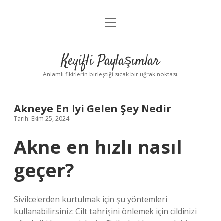
menüyü
Anasayfa
aç
Gizlilik Politikası
Keyifli Paylaşımlar
Yasal Uyarı
Anlamlı fikirlerin birleştiği sıcak bir uğrak noktası.
Hakkımızda
Akneye En Iyi Gelen Şey Nedir
Tarih: Ekim 25, 2024
Akne en hızlı nasıl
geçer?
Sivilcelerden kurtulmak için şu yöntemleri
kullanabilirsiniz: Cilt tahrişini önlemek için cildinizi