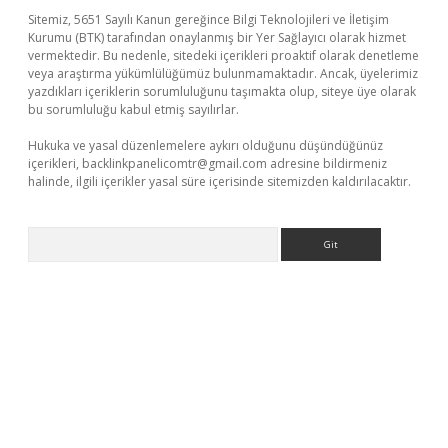
Sitemiz, 5651 Sayılı Kanun gereğince Bilgi Teknolojileri ve İletişim
Kurumu (BTK) tarafından onaylanmış bir Yer Sağlayıcı olarak hizmet
vermektedir. Bu nedenle, sitedeki içerikleri proaktif olarak denetleme
veya araştırma yükümlülüğümüz bulunmamaktadır. Ancak, üyelerimiz
yazdıkları içeriklerin sorumluluğunu taşımakta olup, siteye üye olarak
bu sorumluluğu kabul etmiş sayılırlar.
Hukuka ve yasal düzenlemelere aykırı olduğunu düşündüğünüz
içerikleri,
backlinkpanelicomtr@gmail.com
adresine bildirmeniz
halinde, ilgili içerikler yasal süre içerisinde sitemizden kaldırılacaktır.
Arama
ett.net/
betexper.xyz