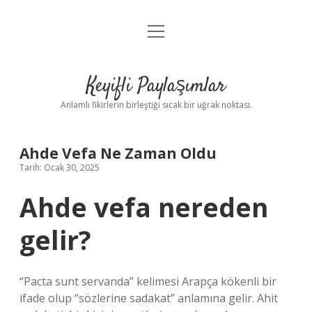
menüyü
Anasayfa
aç
Gizlilik Politikası
Keyifli Paylaşımlar
Yasal Uyarı
Anlamlı fikirlerin birleştiği sıcak bir uğrak noktası.
Hakkımızda
Ahde Vefa Ne Zaman Oldu
Tarih: Ocak 30, 2025
Ahde vefa nereden
gelir?
“Pacta sunt servanda” kelimesi Arapça kökenli bir
ifade olup “sözlerine sadakat” anlamına gelir. Ahit