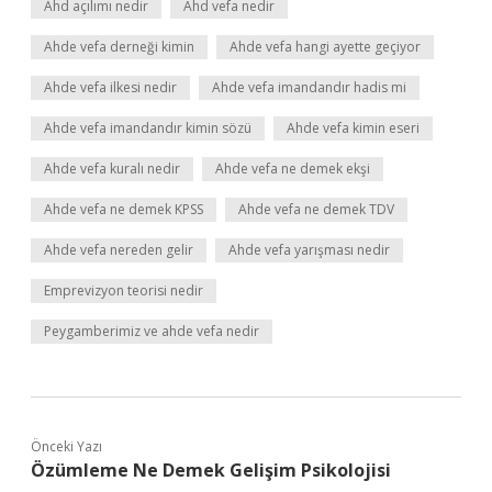
Ahd açılımı nedir
Ahd vefa nedir
Ahde vefa derneği kimin
Ahde vefa hangi ayette geçiyor
Ahde vefa ilkesi nedir
Ahde vefa imandandır hadis mi
Ahde vefa imandandır kimin sözü
Ahde vefa kimin eseri
Ahde vefa kuralı nedir
Ahde vefa ne demek ekşi
Ahde vefa ne demek KPSS
Ahde vefa ne demek TDV
Ahde vefa nereden gelir
Ahde vefa yarışması nedir
Emprevizyon teorisi nedir
Peygamberimiz ve ahde vefa nedir
Önceki Yazı
Özümleme Ne Demek Gelişim Psikolojisi