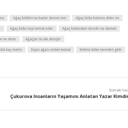
 mü
Ağaç kökleri ne kadar derine iner
Ağaç kökü betonu deler mi
r
Ağaç kökü neyi temsil eder
Ağaç kökünden devrilir ne demek
e ne denir
Ağaçlar ne eki almıştır
ökü kaç metre
Kayın ağacı neden kutsal
Kelime kökü nereden gelir
Sonraki Yaz
Çukurova Insanların Yaşamını Anlatan Yazar Kimdi