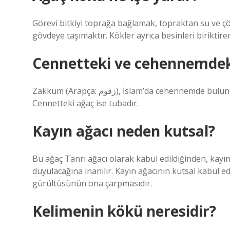
Görevi bitkiyi toprağa bağlamak, topraktan su ve 
gövdeye taşımaktır. Kökler ayrıca besinleri birikti
Cennetteki ve cehennemdeki
Zakkum (Arapça: زقوم), İslam’da cehennemde bulunduğuna inanılan, ölümcül, acı meyveleri olan bir ağaçtır.
Cennetteki ağaç ise tubadır.
Kayın ağacı neden kutsal?
Bu ağaç Tanrı ağacı olarak kabul edildiğinden, kayı
duyulacağına inanılır. Kayın ağacının kutsal kabul e
gürültüsünün ona çarpmasıdır.
Kelimenin kökü neresidir?