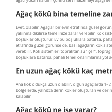
ağacı yukarı kaldırır çünkü sert malzemeyi aşağı ite
Ağaç kökü bina temeline zar
Evet, olabilir. Ağaçlar bir evin etrafında güzel görün
yakınına dikilirse temelinize zarar verebilir. Kök si
boşluklar oluşturur. Ev bu boşluklara batarsa, pahalı
etrafında güzel görünse de, bazı ağaçların kök sistem
verebilir. Kök sistemleri topraktan su “içer”, toprağ
boşluklara batarsa, pahalı temel onarımlarına yol a
En uzun ağaç kökü kaç met
Ana kök oldukça uzun olabilir, olgun ağaçlarda 1–2
bölgelerde, yalnızca derin kökler oluşturan ve deri
kalabilir.
Ağaç kökü ne işe yarar?