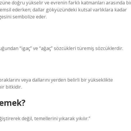
üzüne doğru yükselir ve evrenin farklı katmanları arasında bi
temsil ederken; dallar gökyüzündeki kutsal varlıklara kadar
esini sembolize eder.
lduğundan “igaç” ve “ağaç” sözcükleri türemiş sözcüklerdir.
raklarını veya dallarını yerden belirli bir yükseklikte
 bitkidir.
demek?
ştirerek değil, temellerini yıkarak yıkılır.”