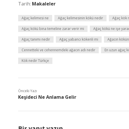
Tarih:
Makaleler
Ağaç kelimesi ne
Ağaç kelimesinin kökü nedir
Ağaç kök
Ağaç kökü bina temeline zarar verir mi
Ağaç kökü ne işe yara
Ağaç tanımı nedir
Ağaç yabancı kökenli mi
Ağacın kökün
Cennetteki ve cehennemdeki ağacın adı nedir
En uzun ağaç k
Kök nedir Türkçe
Önceki Yazı
Keşideci Ne Anlama Gelir
Bir yanıt yazın