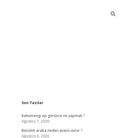
Sidebar
Son Yazılar
https://elexbett.net/
betex
Kahverengi ayı görünce ne yapmalı ?
Ağustos 7, 2026
Benzinli araba neden avans vurur ?
Ağustos 6, 2026