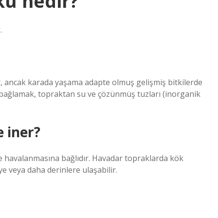
kü nedir?
.
r, ancak karada yaşama adapte olmuş gelişmiş bitkilerde
a bağlamak, topraktan su ve çözünmüş tuzları (inorganik
e iner?
kle havalanmasına bağlıdır. Havadar topraklarda kök
ye veya daha derinlere ulaşabilir.