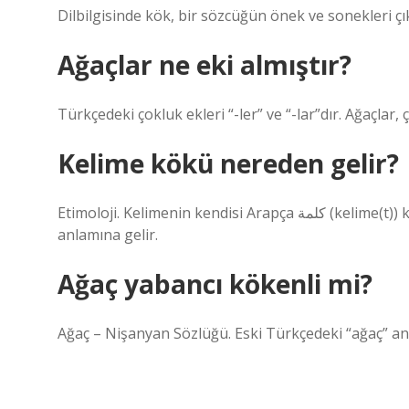
Dilbilgisinde kök, bir sözcüğün önek ve sonekleri çık
Ağaçlar ne eki almıştır?
Türkçedeki çokluk ekleri “-ler” ve “-lar”dır. Ağaçlar, 
Kelime kökü nereden gelir?
Etimoloji. Kelimenin kendisi Arapça كلمة (kelime(t)) kelimesinden ödünç alınmıştır ve “söylenen şey, söz”
anlamına gelir.
Ağaç yabancı kökenli mi?
Ağaç – Nişanyan Sözlüğü. Eski Türkçedeki “ağaç” an