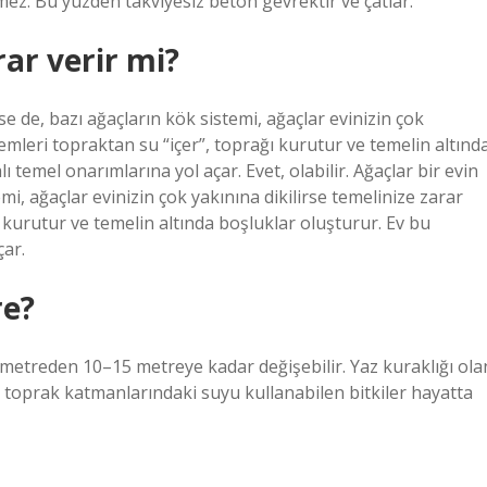
mez. Bu yüzden takviyesiz beton gevrektir ve çatlar.
ar verir mi?
se de, bazı ağaçların kök sistemi, ağaçlar evinizin çok
stemleri topraktan su “içer”, toprağı kurutur ve temelin altınd
 temel onarımlarına yol açar. Evet, olabilir. Ağaçlar bir evin
i, ağaçlar evinizin çok yakınına dikilirse temelinize zarar
ı kurutur ve temelin altında boşluklar oluşturur. Ev bu
çar.
re?
 metreden 10–15 metreye kadar değişebilir. Yaz kuraklığı ola
n toprak katmanlarındaki suyu kullanabilen bitkiler hayatta