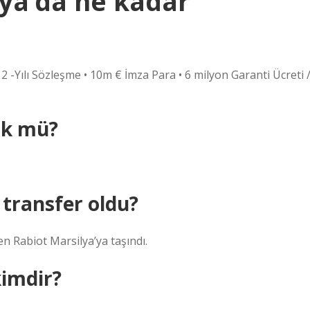
lya’da ne kadar
2 -Yılı Sözleşme • 10m € İmza Para • 6 milyon Garanti Ücreti 
rk mü?
 transfer oldu?
n Rabiot Marsilya’ya taşındı.
kimdir?