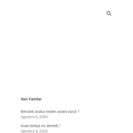
Sidebar
Son Yazılar
https://elexbett.net/
be
Benzinli araba neden avans vurur ?
Ağustos 6, 2026
Avan türkçe ne demek ?
Ağustos 4, 2026