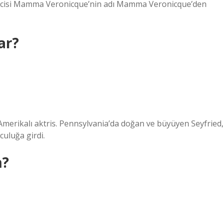
eticisi Mamma Veronicque’nin adı Mamma Veronicque’den
ar?
Amerikalı aktris. Pennsylvania’da doğan ve büyüyen Seyfried
uluğa girdi.
m?