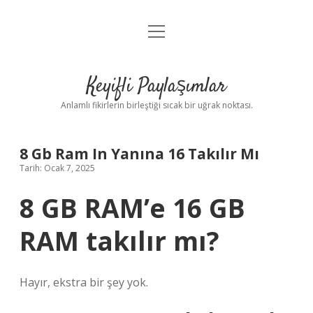
menüyü
Anasayfa
aç
Gizlilik Politikası
Keyifli Paylaşımlar
Yasal Uyarı
Anlamlı fikirlerin birleştiği sıcak bir uğrak noktası.
Hakkımızda
8 Gb Ram In Yanına 16 Takılır Mı
Tarih: Ocak 7, 2025
8 GB RAM’e 16 GB
RAM takılır mı?
Hayır, ekstra bir şey yok.