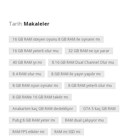
Tarih:
Makaleler
16 GB RAM isteyen oyunu 8 GB RAM ile oynanır mı
16 GB RAM yeterli olur mu
32 GB RAM ne işe yarar
40 GB RAM iyi mi
8 16 GB RAM Dual Channel Olur mu
8 4 RAM olur mu
8 GB RAM ile yayın yapılır mı
8 GB RAM oyun oynatır mı
8 GB RAM yeterli olur mu
8 GB RAMe 16 GB RAM takılır mı
Anakartım kaç GB RAM destekliyor
GTA 5 kaç GB RAM
Pubg 8 GB RAM yeter mi
RAM dual çalışıyor mu
RAM FPS etkiler mi
RAM mi SSD mi