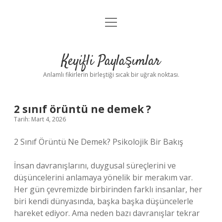
menüyü
Anasayfa
aç
Gizlilik Politikası
Keyifli Paylaşımlar
Yasal Uyarı
Anlamlı fikirlerin birleştiği sıcak bir uğrak noktası.
Hakkımızda
2 sınıf örüntü ne demek ?
Tarih: Mart 4, 2026
2 Sınıf Örüntü Ne Demek? Psikolojik Bir Bakış
İnsan davranışlarını, duygusal süreçlerini ve
düşüncelerini anlamaya yönelik bir merakım var.
Her gün çevremizde birbirinden farklı insanlar, her
biri kendi dünyasında, başka başka düşüncelerle
hareket ediyor. Ama neden bazı davranışlar tekrar