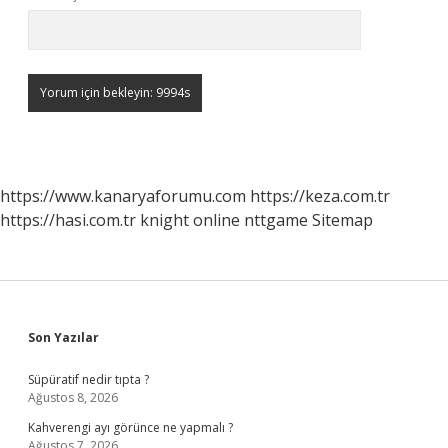
https://www.kanaryaforumu.com
https://keza.com.tr
https://hasi.com.tr
knight online
nttgame
Sitemap
Sidebar
Son Yazılar
Süpüratif nedir tıpta ?
Ağustos 8, 2026
Kahverengi ayı görünce ne yapmalı ?
Ağustos 7, 2026