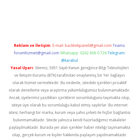
ps://elexbett.net/
betexper.xyz
Reklam ve İletişim:
E-mail:
backlinkpaneli@gmail.com
Teams:
forumhizmeti@gmail.com
Whatsapp: 0262 606 0 726
Telegram:
@karabul
Yasal Uyarı:
Sitemiz, 5651 Sayılı Kanun gereğince Bilgi Teknolojileri
ve İletişim Kurumu (BTK) tarafından onaylanmış bir Yer Sağlayıcı
olarak hizmet vermektedir. Bu nedenle, sitedeki içerikleri proaktif
olarak denetleme veya araştırma yükümlülüğümüz bulunmamaktadır.
Ancak, üyelerimiz yazdıkları içeriklerin sorumluluğunu taşımakta olup,
siteye üye olarak bu sorumluluğu kabul etmiş sayılırlar. Bu internet
sitesi, herhangi bir marka, kurum veya şahıs şirketi ile hiçbir bağlantısı
bulunmamaktadır. Sitede yalnızca kendi hazırladığımız makaleler
paylaşılmaktadır. Burada yer alan içerikler haber niteliği taşımamakta
olup, gerçek kurum ve kişiler hakkında paylaşım yapılmamaktadır.