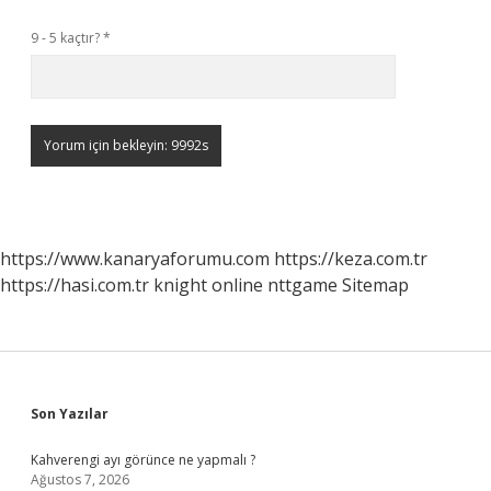
9 - 5 kaçtır?
*
https://www.kanaryaforumu.com
https://keza.com.tr
https://hasi.com.tr
knight online
nttgame
Sitemap
Sidebar
Son Yazılar
Kahverengi ayı görünce ne yapmalı ?
Ağustos 7, 2026