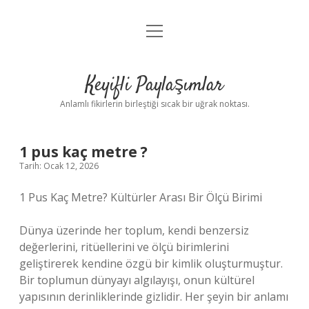
menüyü
Anasayfa
aç
Gizlilik Politikası
Keyifli Paylaşımlar
Yasal Uyarı
Anlamlı fikirlerin birleştiği sıcak bir uğrak noktası.
Hakkımızda
1 pus kaç metre ?
Tarih: Ocak 12, 2026
1 Pus Kaç Metre? Kültürler Arası Bir Ölçü Birimi
Dünya üzerinde her toplum, kendi benzersiz
değerlerini, ritüellerini ve ölçü birimlerini
geliştirerek kendine özgü bir kimlik oluşturmuştur.
Bir toplumun dünyayı algılayışı, onun kültürel
yapısının derinliklerinde gizlidir. Her şeyin bir anlamı